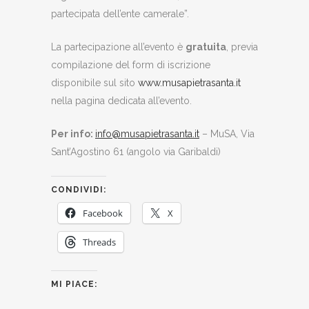
partecipata dell’ente camerale”.
La partecipazione all’evento è
gratuita
, previa
compilazione del form di iscrizione
disponibile sul sito
www.musapietrasanta.it
nella pagina dedicata all’evento.
Per info:
info@musapietrasanta.it
– MuSA, Via
Sant’Agostino 61 (angolo via Garibaldi)
CONDIVIDI:
Facebook
X
Threads
MI PIACE: