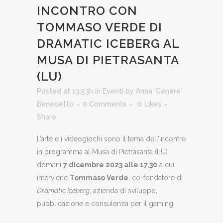
INCONTRO CON
TOMMASO VERDE DI
DRAMATIC ICEBERG AL
MUSA DI PIETRASANTA
(LU)
Posted at 13:53h
in
Eventi
by
Anna 'Cenere'
Benedetto
0 Comments
0
Likes
Share
L’arte e i videogiochi sono il tema dell’incontro
in programma al Musa di Pietrasanta (LU)
domani
7 dicembre 2023 alle 17,30
a cui
interviene
Tommaso Verde
, co-fondatore di
Dramatic Iceberg
, azienda di sviluppo,
pubblicazione e consulenza per il gaming.