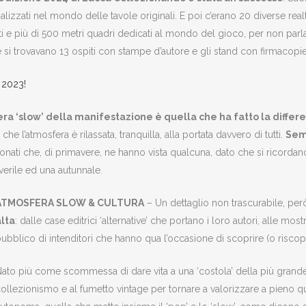
lizzati nel mondo delle tavole originali. E poi c’erano 20 diverse realtà
tisti e più di 500 metri quadri dedicati al mondo del gioco, per non parl
 si trovavano 13 ospiti con stampe d’autore e gli stand con firmacopie
 2023!
era ‘slow’ della manifestazione è quella che ha fatto la differ
e l’atmosfera è rilassata, tranquilla, alla portata davvero di tutti.
Semb
ionati che, di primavere, ne hanno vista qualcuna, dato che si ricor
erile ed una autunnale.
ATMOSFERA SLOW & CULTURA
– Un dettaglio non trascurabile, però
alta
: dalle case editrici ‘alternative’ che portano i loro autori, alle most
ubblico di intenditori che hanno qua l’occasione di scoprire (o riscopr
ato più come scommessa di dare vita a una ‘costola’ della più gran
ollezionismo e al fumetto vintage per tornare a valorizzare a pieno que