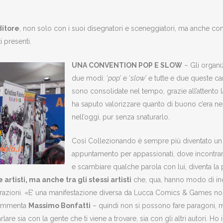
ditore
, non solo con i suoi disegnatori e sceneggiatori, ma anche co
i presenti.
UNA CONVENTION POP E SLOW
– Gli organi
due modi: ‘
pop’
e ‘
slow’
e tutte e due queste car
sono consolidate nel tempo, grazie all’attento
ha saputo valorizzare quanto di buono c’era ne
nell’oggi, pur senza snaturarlo.
Così Collezionando è sempre più diventato un
appuntamento per appassionati, dove incontrar
e scambiare qualche parola con lui, diventa la 
artisti, ma anche tra gli stessi artisti
che, qua, hanno modo di inc
aborazioni. «E’ una manifestazione diversa da Lucca Comics & Games n
 commenta
Massimo Bonfatti
– quindi non si possono fare paragoni, 
re sia con la gente che ti viene a trovare, sia con gli altri autori. Ho 