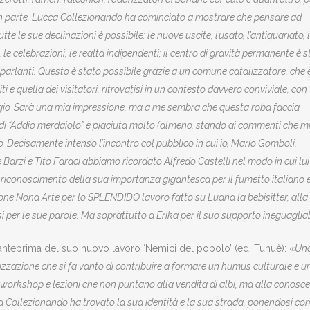
 ma in parte. Lucca Collezionando ha cominciato a mostrare che pensare ad
te le sue declinazioni è possibile: le nuove uscite, l’usato, l’antiquariato, 
iti, le celebrazioni, le realtà indipendenti; il centro di gravità permanente è 
 parlanti. Questo è stato possibile grazie a un comune catalizzatore, che è
i e quella dei visitatori, ritrovatisi in un contesto davvero conviviale, con
eggio. Sarà una mia impressione, ma a me sembra che questa roba faccia
 di “Addio merdaiolo” è piaciuta molto (almeno, stando ai commenti che m
o. Decisamente intenso l’incontro col pubblico in cui io, Mario Gomboli,
e Barzi e Tito Faraci abbiamo ricordato Alfredo Castelli nel modo in cui lui
 riconoscimento della sua importanza gigantesca per il fumetto italiano e no
one Nona Arte per lo SPLENDIDO lavoro fatto su Luana la bebisìtter, alla 
 per le sue parole. Ma soprattutto a Erika per il suo supporto ineguagliab
’anteprima del suo nuovo lavoro ‘Nemici del popolo’ (ed. Tunuè): «
Una
zazione che si fa vanto di contribuire a formare un humus culturale e un f
i, workshop e lezioni che non puntano alla vendita di albi, ma alla conos
a Collezionando ha trovato la sua identità e la sua strada, ponendosi co