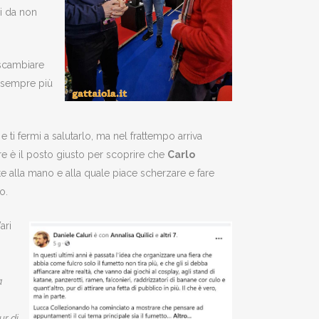
i da non
 scambiare
o sempre più
ti fermi a salutarlo, ma nel frattempo arriva
e è il posto giusto per scoprire che
Carlo
e alla mano e alla quale piace scherzare e fare
o.
ari
a
ur di