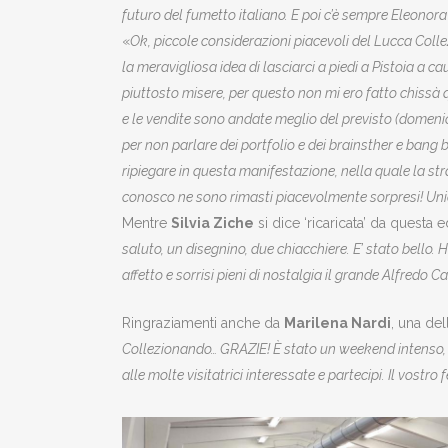
futuro del fumetto italiano. E poi c’è sempre Eleonora
«
Ok, piccole considerazioni piacevoli del Lucca Colle
la meravigliosa idea di lasciarci a piedi a Pistoia a 
piuttosto misere, per questo non mi ero fatto chissà 
e le vendite sono andate meglio del previsto (domenic
per non parlare dei portfolio e dei brainsther e bang 
ripiegare in questa manifestazione, nella quale la 
conosco ne sono rimasti piacevolmente sorpresi! Unico 
Mentre
Silvia Ziche
si dice ‘ricaricata’ da questa
saluto, un disegnino, due chiacchiere. E’ stato bello. 
affetto e sorrisi pieni di nostalgia il grande Alfredo C
Ringraziamenti anche da
Marilena Nardi
, una de
Collezionando… GRAZIE! È stato un weekend intenso, spe
alle molte visitatrici interessate e partecipi. Il vostr