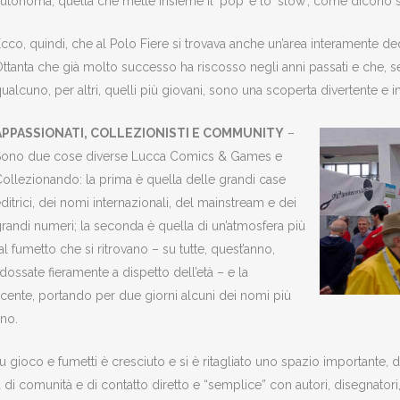
utonoma, quella che mette insieme il ‘pop’ e lo ‘slow’, come dicono s
cco, quindi, che al Polo Fiere si trovava anche un’area interamente d
ttanta che già molto successo ha riscosso negli anni passati e che, se
ualcuno, per altri, quelli più giovani, sono una scoperta divertente e i
APPASSIONATI, COLLEZIONISTI E COMMUNITY
–
Sono due cose diverse Lucca Comics & Games e
ollezionando: la prima è quella delle grandi case
ditrici, dei nomi internazionali, del mainstream e dei
randi numeri; la seconda è quella di un’atmosfera più
al fumetto che si ritrovano – su tutte, quest’anno,
dossate fieramente a dispetto dell’età – e la
ncente, portando per due giorni alcuni dei nomi più
ano.
ioco e fumetti è cresciuto e si è ritagliato uno spazio importante, do
di comunità e di contatto diretto e “semplice” con autori, disegnatori, ed