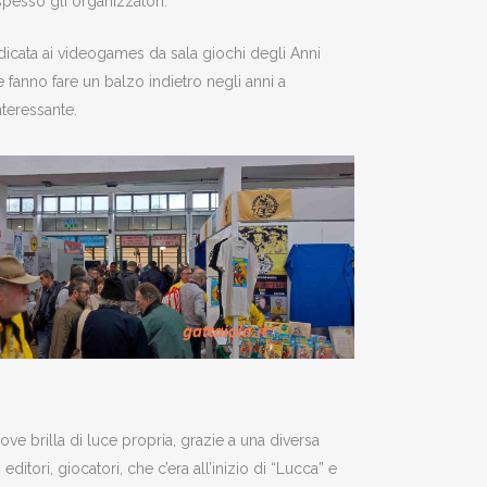
pesso gli organizzatori.
edicata ai videogames da sala giochi degli Anni
 fanno fare un balzo indietro negli anni a
nteressante.
ve brilla di luce propria, grazie a una diversa
itori, giocatori, che c’era all’inizio di “Lucca” e