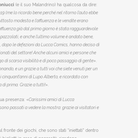
oniucci
(e il suo Malandrino) ha qualcosa da dire:
19 (me lo ricordo bene perché nel ritorno l’auto ebbe
iuttosto modesta e l’affluenza e le vendite erano
’affluenza già dal primo giorno è stata ragguardevole
spazzolati, e anche l’ultimo volume è andato bene,
he, dopo le defezioni da Lucca Comics, hanno deciso di
nati del settore! Anche alcuni amici e persone che
o di scarsa visibilità e di poco passaggio di gente
».
nando, e un grazie a tutti voi che siete venuti per un
 i cinquant’anni di Lupo Alberto, e ricordato con
 di prima. Grazie a tutti!
».
sua presenza: «
Carissimi amici di Lucca
ono passati a vedere la mostra: grazie ai visitatori e
 fronte dei giochi, che sono stati “iniettati” dentro