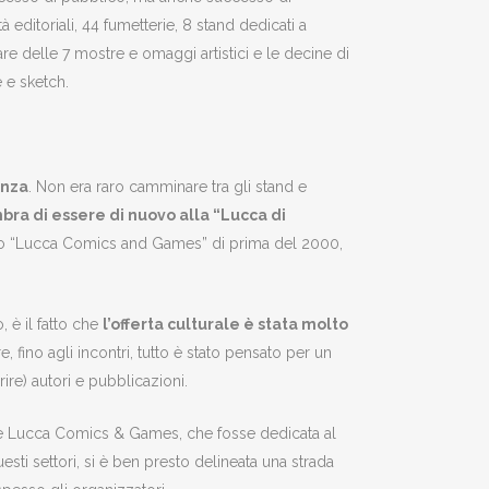
 editoriali, 44 fumetterie, 8 stand dedicati a
are delle 7 mostre e omaggi artistici e le decine di
 e sketch.
enza
. Non era raro camminare tra gli stand e
ra di essere di nuovo alla “Lucca di
dano “Lucca Comics and Games” di prima del 2000,
, è il fatto che
l’offerta culturale è stata molto
re, fino agli incontri, tutto è stato pensato per un
ire) autori e pubblicazioni.
de Lucca Comics & Games, che fosse dedicata al
sti settori, si è ben presto delineata una strada