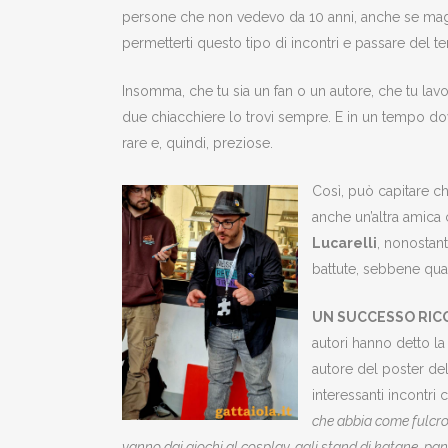
persone che non vedevo da 10 anni, anche se maga
permetterti questo tipo di incontri e passare del 
Insomma, che tu sia un fan o un autore, che tu la
due chiacchiere lo trovi sempre. E in un tempo do
rare e, quindi, preziose.
Così, può capitare ch
anche un’altra amica
Lucarelli
, nonostan
battute, sebbene qua
UN SUCCESSO RIC
autori hanno detto l
autore del poster de
interessanti incontri 
che abbia come fulcro s
vanno dai giochi al cosplay, agli stand di katane, panz