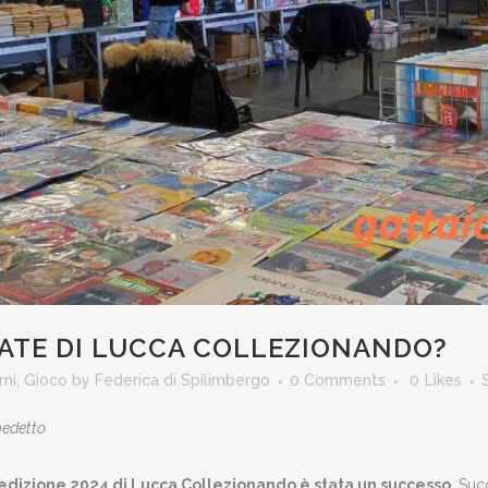
ATE DI LUCCA COLLEZIONANDO?
rni
,
Gioco
by
Federica di Spilimbergo
0 Comments
0
Likes
nedetto
’edizione 2024 di Lucca Collezionando è stata un successo
. Su