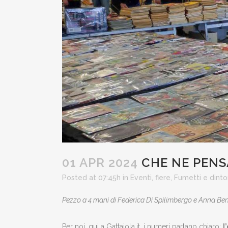
01 APR 2024
CHE NE PENS
Posted at 07:45h
in
Eventi
,
fiere
,
Fumetti e dinto
Pezzo a 4 mani di Federica Di Spilimbergo e Anna Be
Per noi, qui a Gattaiola.it, i numeri parlano chiaro:
l