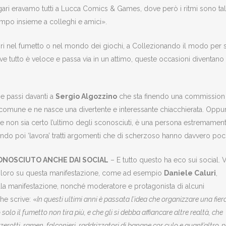
ri eravamo tutti a Lucca Comics & Games, dove però i ritmi sono tal
tempo insieme a colleghi e amici».
vori nel fumetto o nel mondo dei giochi, a Collezionando il modo per
ve tutto è veloce e passa via in un attimo, queste occasioni diventan
e passi davanti a
Sergio Algozzino
che sta finendo una commission e 
 comune e ne nasce una divertente e interessante chiacchierata. Oppur
te non sia certo l’ultimo degli sconosciuti, è una persona estremament
ndo poi ‘lavora’ tratti argomenti che di scherzoso hanno davvero poc
ONOSCIUTO ANCHE DAI SOCIAL
– E tutto questo ha eco sui social. V
a loro su questa manifestazione, come ad esempio
Daniele Caluri
,
lla manifestazione, nonché moderatore e protagonista di alcuni
che scrive: «
In questi ultimi anni è passata l’idea che organizzare una fier
olo il fumetto non tira più, e che gli si debba affiancare altre realtà, che
erotti, ramen, falconieri, raddrizzatori di banane cor culo e quant’altro, p