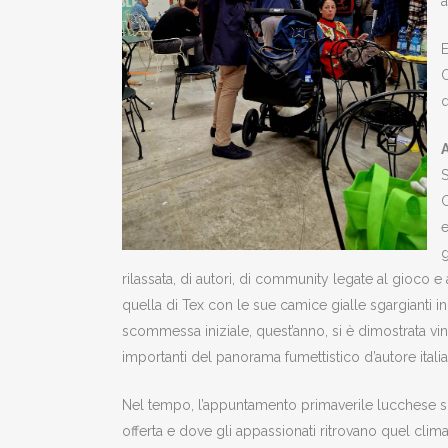
a
E
O
q
C
e
g
rilassata, di autori, di community legate al gioco e 
quella di Tex con le sue camice gialle sgargianti in
scommessa iniziale, quest’anno, si è dimostrata vi
importanti del panorama fumettistico d’autore itali
Nel tempo, l’appuntamento primaverile lucchese su g
offerta e dove gli appassionati ritrovano quel clima 