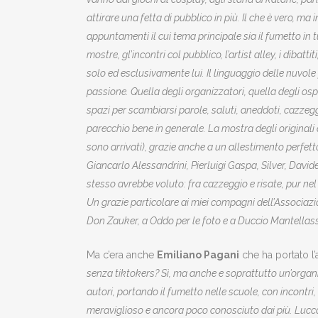
attirare una fetta di pubblico in più. Il che è vero,
appuntamenti il cui tema principale sia il fumetto in tut
mostre, gl’incontri col pubblico, l’artist alley, i dibatt
solo ed esclusivamente lui. Il linguaggio delle nuvole
passione. Quella degli organizzatori, quella degli ospit
spazi per scambiarsi parole, saluti, aneddoti, cazz
parecchio bene in generale. La mostra degli originali
sono arrivati), grazie anche a un allestimento perfett
Giancarlo Alessandrini, Pierluigi Gaspa, Silver, David
stesso avrebbe voluto: fra cazzeggio e risate, pur nel
Un grazie particolare ai miei compagni dell’Associazi
Don Zauker, a Oddo per le foto e a Duccio Mantellassi
Ma c’era anche
Emiliano Pagani
che ha portato l
senza tiktokers? Sì, ma anche e soprattutto un’organiz
autori, portando il fumetto nelle scuole, con incontr
meraviglioso e ancora poco conosciuto dai più. Lucc