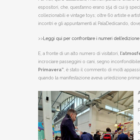
espositori, che, quest’anno erano 154 di cui 9 specia
collezionabili e vintage toys; oltre 60 artiste e ar
incontri e gli appuntamenti al PalaDedicando, dove
>>
Leggi qui per confrontare i numeri dell’edizione
E, a fronte di un alto numero di visitatori,
l’atmosf
incrociare passeggini o cani, segno inconfondibile ch
Primavera”
, è stato il commento di molti appass
quando la manifestazione aveva un’edizione primav
p
N
c