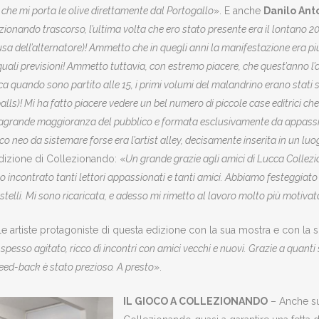
 che mi porta le olive direttamente dal Portogallo
». E anche
Danilo Ant
zionando trascorso, l’ultima volta che ero stato presente era il lontano 20
causa dell’alternatore)! Ammetto che in quegli anni la manifestazione era p
quali previsioni! Ammetto tuttavia, con estremo piacere, che quest’anno l
a quando sono partito alle 15, i primi volumi del malandrino erano stati 
balls)! Mi ha fatto piacere vedere un bel numero di piccole case editrici c
stragrande maggioranza del pubblico e formata esclusivamente da appassio
neo da sistemare forse era l’artist alley, decisamente inserita in un luog
 edizione di Collezionando: «
Un grande grazie agli amici di Lucca Collezio
Ho incontrato tanti lettori appassionati e tanti amici. Abbiamo festeggiato
astelli. Mi sono ricaricata, e adesso mi rimetto al lavoro molto più motivata
lle artiste protagoniste di questa edizione con la sua mostra e con la 
sso agitato, ricco di incontri con amici vecchi e nuovi. Grazie a quanti s
o feed-back è stato prezioso. A presto
».
IL GIOCO A COLLEZIONANDO
– Anche sul