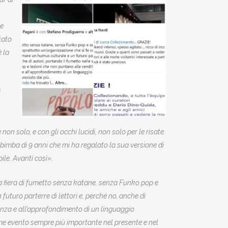
le
stato
 la
i
n solo, e con gli occhi lucidi, non solo per le risate.
bimba di 9 anni che mi ha regalato la sua versione di
ile. Avanti così
».
 fiera di fumetto senza katane, senza Funko pop e
uturo parterre di lettori e, perché no, anche di
cenza e all’approfondimento di un linguaggio
me evento sempre più importante nel presente e nel