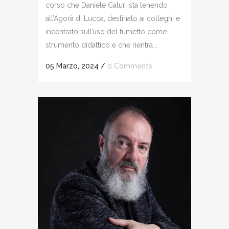
corso che Daniele Caluri sta tenendo
all’Agorà di Lucca, destinato ai colleghi e
incentrato sull’uso del fumetto come
strumento didattico e che rientra...
05 Marzo, 2024
/
0 Comments