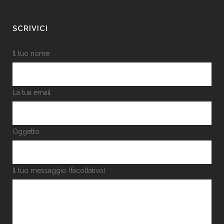
SCRIVICI
Il tuo nome
La tua email
Oggetto
Il tuo messaggio (facoltativo)