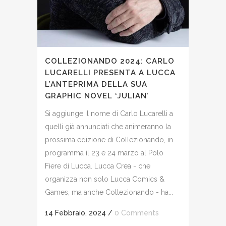
COLLEZIONANDO 2024: CARLO
LUCARELLI PRESENTA A LUCCA
L’ANTEPRIMA DELLA SUA
GRAPHIC NOVEL ‘JULIAN’
Si aggiunge il nome di Carlo Lucarelli a
quelli già annunciati che animeranno la
prossima edizione di Collezionando, in
programma il 23 e 24 marzo al Polo
Fiere di Lucca. Lucca Crea - che
organizza non solo Lucca Comics &
Games, ma anche Collezionando - ha...
14 Febbraio, 2024
/
0 Comments