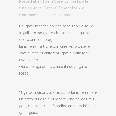
Posted at 14:26h
in
Cose per cui fare le
fusa
by
Anna 'Cenere' Benedetto
0
Comments
0
Likes
Share
Dal gatto meccanico con cane, topo e Tokio,
al gatto rosso cyber che segna il traguardo
dei 10 anni del blog.
Ilaria Ferrari, art director, creativa, pittrice, è
stata autrice di entrambi i gatti e della loro
evoluzione.
Qui ci spiega come è nato il nuovo gatto
rosso!
“Il gatto di Gattaiola – racconta Ilaria Ferrari – è
un gatto curioso e giocherellone come tutti i
gatti, d’altronde. Lui è particolare, perché è un
gatto guida