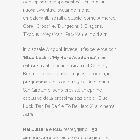
ogni episodio rappresenterà l’inizio di una
nuova avventura, svelando mondi
emozionanti, ispirati a classici come ‘Armored
Core’, ‘Crossfire’, ‘Dungeons & Dragons’,
‘Exodus’, ‘MegaMan’, ‘Pac-Man’ e molti altri.
In piazzale Arrigoni, invece, un’experience con
‘
Blue Lock
’ e ‘
My Hero Academia’
, i più
entusiasmanti giochi musicali nel Crunchy
Boom e, oltre al panel su questi prodotti, in
programma sabato alle 14:30 all’Auditorium
San Girolamo, sono previste anteprime
esclusive della prossima stazione di ‘Blue
Lock’ ‘Dan Da Dan’ e ‘To Be Hero X’, al cinema
Astra.
Rai Cultura
e
Rai4
festeggiano il
50°
anniversario
del più celebre dei giochi di