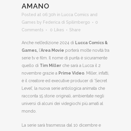
AMANO
Posted at 06:30h
in
Lucca Comics and
Games
by
Federica di Spilimbergo
0
Comments
0
Likes
Share
Anche nell’edizione 2024 di
Lucca Comics &
Games,
l’
Area Movie
porterà molte novità tra
serie tv e film. Il nome di punta è sicuramente
quello di
Tim Miller
che sarà a Lucca il 2
novembre grazie a
Prime Video
. Miller, infatti,
è il creatore ed executive producer di ‘Secret
Level’, la nuova serie antologica animata che
racconta 15 storie originali, ambientate negli
universi di alcuni dei videgiochi più amati al
mondo.
La serie sarà trasmessa dal 10 dicembre e