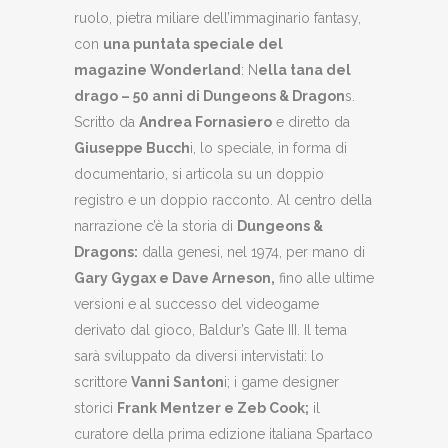
ruolo, pietra miliare dell’immaginario fantasy,
con
una puntata speciale del
magazine Wonderland
: N
ella tana del
drago – 50 anni di Dungeons & Dragon
s.
Scritto da
Andrea Fornasiero
e diretto da
Giuseppe Bucch
i, lo speciale, in forma di
documentario, si articola su un doppio
registro e un doppio racconto. Al centro della
narrazione c’è la storia di
Dungeons &
Dragons:
dalla genesi, nel 1974, per mano di
Gary Gygax e Dave Arneson,
fino alle ultime
versioni e al successo del videogame
derivato dal gioco, Baldur’s Gate III. Il tema
sarà sviluppato da diversi intervistati: lo
scrittore
Vanni Santon
i; i game designer
storici
Frank Mentzer e Zeb Cook;
il
curatore della prima edizione italiana Spartaco