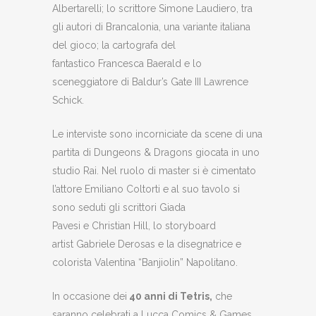
Albertarelli; lo scrittore Simone Laudiero, tra
gli autori di Brancalonia, una variante italiana
del gioco; la cartografa del
fantastico Francesca Baerald e lo
sceneggiatore di Baldur’s Gate III Lawrence
Schick.
Le interviste sono incorniciate da scene di una
partita di Dungeons & Dragons giocata in uno
studio Rai. Nel ruolo di master si è cimentato
l’attore Emiliano Coltorti e al suo tavolo si
sono seduti gli scrittori Giada
Pavesi e Christian Hill, lo storyboard
artist Gabriele Derosas e la disegnatrice e
colorista Valentina “Banjiolin” Napolitano.
In occasione dei
40 anni di Tetris,
che
saranno celebrati a Lucca Comics & Games