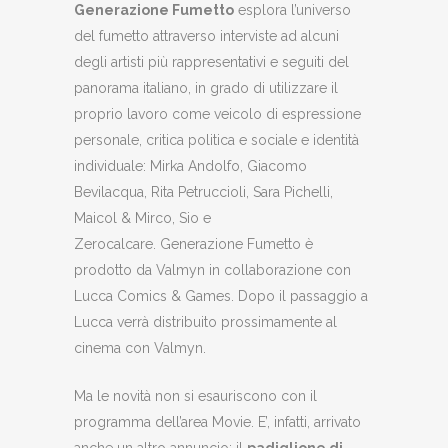
Generazione Fumetto
esplora l’universo
del fumetto attraverso interviste ad alcuni
degli artisti più rappresentativi e seguiti del
panorama italiano, in grado di utilizzare il
proprio lavoro come veicolo di espressione
personale, critica politica e sociale e identità
individuale: Mirka Andolfo, Giacomo
Bevilacqua, Rita Petruccioli, Sara Pichelli,
Maicol & Mirco, Sio e
Zerocalcare. Generazione Fumetto è
prodotto da Valmyn in collaborazione con
Lucca Comics & Games. Dopo il passaggio a
Lucca verrà distribuito prossimamente al
cinema con Valmyn.
Ma le novità non si esauriscono con il
programma dell’area Movie. E’, infatti, arrivato
anche un altro annuncio: il
padiglione di