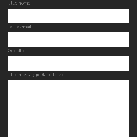
Il tuo nome
La tua email
Oggetto
Il tuo messaggio (facoltativo)