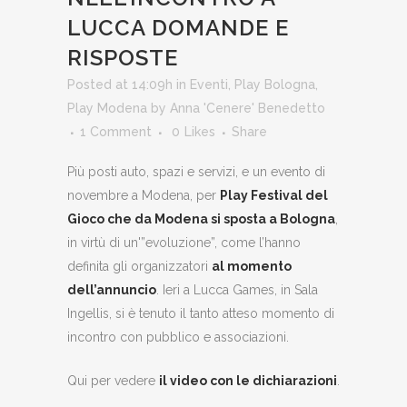
LUCCA DOMANDE E
RISPOSTE
Posted at 14:09h
in
Eventi
,
Play Bologna
,
Play Modena
by
Anna 'Cenere' Benedetto
1 Comment
0
Likes
Share
Più posti auto, spazi e servizi, e un evento di
novembre a Modena, per
Play Festival del
Gioco che da Modena si sposta a Bologna
,
in virtù di un'”evoluzione”, come l’hanno
definita gli organizzatori
al momento
dell’annuncio
. Ieri a Lucca Games, in Sala
Ingellis, si è tenuto il tanto atteso momento di
incontro con pubblico e associazioni.
Qui per vedere
il video con le dichiarazioni
.