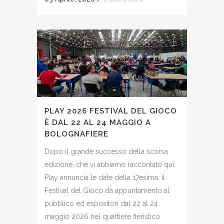
PLAY 2026 FESTIVAL DEL GIOCO
È DAL 22 AL 24 MAGGIO A
BOLOGNAFIERE
Dopo il grande successo della scorsa
edizione, che vi abbiamo raccontato qui,
Play annuncia le date della 17esima: il
Festival del Gioco dà appuntamento al
pubblico ed espositori dal 22 al 24
maggio 2026 nel quartiere fieristico