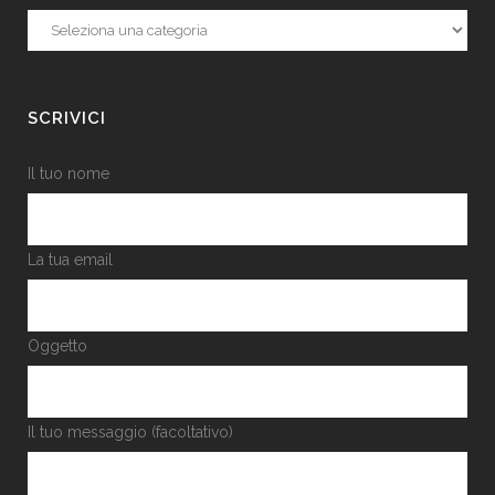
Categorie
SCRIVICI
Il tuo nome
La tua email
Oggetto
Il tuo messaggio (facoltativo)