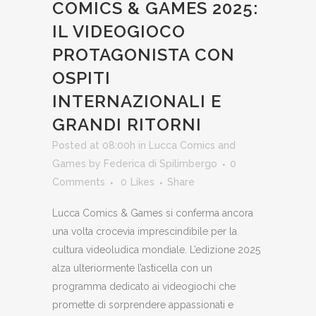
COMICS & GAMES 2025:
IL VIDEOGIOCO
PROTAGONISTA CON
OSPITI
INTERNAZIONALI E
GRANDI RITORNI
Posted at 08:00h
in
Lucca Comics and
Games
by
Federica di Spilimbergo
0
Comments
0
Likes
Share
Lucca Comics & Games si conferma ancora
una volta crocevia imprescindibile per la
cultura videoludica mondiale. L’edizione 2025
alza ulteriormente l’asticella con un
programma dedicato ai videogiochi che
promette di sorprendere appassionati e