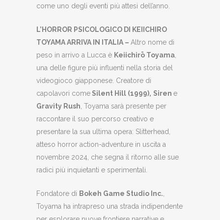
come uno degli eventi più attesi dell’anno.
L’HORROR PSICOLOGICO DI KEIICHIRO
TOYAMA ARRIVA IN ITALIA –
Altro nome di
peso in arrivo a Lucca è
Keiichirō Toyama
,
una delle figure più influenti nella storia del
videogioco giapponese. Creatore di
capolavori come
Silent Hill (1999),
Siren
e
Gravity Rush
, Toyama sarà presente per
raccontare il suo percorso creativo e
presentare la sua ultima opera: Slitterhead,
atteso horror action-adventure in uscita a
novembre 2024, che segna il ritorno alle sue
radici più inquietanti e sperimentali.
Fondatore di
Bokeh Game Studio Inc.
,
Toyama ha intrapreso una strada indipendente
per esplorare nuove frontiere narrative e