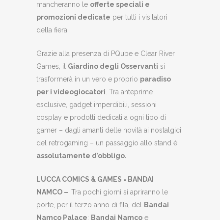
mancheranno le
offerte speciali e
promozioni dedicate
per tutti i visitatori
della fiera.
Grazie alla presenza di PQube e Clear River
Games, il
Giardino degli Osservanti
si
trasformerà in un vero e proprio
paradiso
per i videogiocatori
. Tra anteprime
esclusive, gadget imperdibili, sessioni
cosplay e prodotti dedicati a ogni tipo di
gamer – dagli amanti delle novità ai nostalgici
del retrogaming – un passaggio allo stand è
assolutamente d’obbligo.
LUCCA COMICS & GAMES = BANDAI
NAMCO
–
Tra pochi giorni si apriranno le
porte, per il terzo anno di fila, del
Bandai
Namco Palace
:
Bandai Namco
e