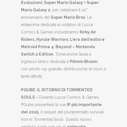
Evoluzioni; Super Mario Galaxy + Super
Mario Galaxy 2
, per celebrare il 40°
anniversario dei
Super Mario Bros
. Le
anteprime dedicate ai visitatori di Lucca
Comics & Games includeranno
Kirby Air
Riders, Hyrule Warriors: L’era dell’esilio e
Metroid Prime 4: Beyond – Nintendo
Switch 2 Edition
. Torna anche l’area a
ingresso libero dedicata a
Pikmin Bloom
,
con photo-op gratuita, distribuzione di visori e
tante attività.
PQUBE: IL RITORNO DI TORMENTED
SOULS
–
Durante Lucca Comics & Games,
PQube presenterà la sua
IP più importante
del 2025
, il sequel del pluripremiato survival
horror
Tormented Souls
. Questo nuovo
capitolo porta con sé un
notevole