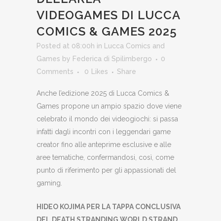
VIDEOGAMES DI LUCCA
COMICS & GAMES 2025
Posted at 08:00h
in
Lucca Comics and
Games
by
Federica di Spilimbergo
0
Comments
0
Likes
Share
Anche l’edizione 2025 di Lucca Comics &
Games propone un ampio spazio dove viene
celebrato il mondo dei videogiochi: si passa
infatti dagli incontri con i leggendari game
creator fino alle anteprime esclusive e alle
aree tematiche, confermandosi, così, come
punto di riferimento per gli appassionati del
gaming.
HIDEO KOJIMA PER LA TAPPA CONCLUSIVA
DEL DEATH STRANDING WORLD STRAND