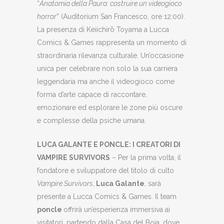
“
Anatomia della Paura: costruire un videogioco
horror
” (Auditorium San Francesco, ore 12:00).
La presenza di Keiichirō Toyama a Lucca
Comics & Games rappresenta un momento di
straordinaria rilevanza culturale. Un’occasione
unica per celebrare non solo la sua carriera
leggendaria ma anche il videogioco come
forma d’arte capace di raccontare,
emozionare ed esplorare le zone più oscure
e complesse della psiche umana.
LUCA GALANTE E PONCLE: I CREATORI DI
VAMPIRE SURVIVORS
– Per la prima volta, il
fondatore e sviluppatore del titolo di culto
Vampire Survivors
,
Luca Galante
, sarà
presente a Lucca Comics & Games. Il team
poncle
offrirà un’esperienza immersiva ai
visitatori, partendo dalla Casa del Boia, dove