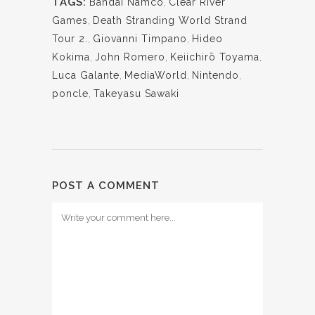
TAGS:
Bandai Namco
,
Clear River
Games
,
Death Stranding World Strand
Tour 2.
,
Giovanni Timpano
,
Hideo
Kokima
,
John Romero
,
Keiichirō Toyama
,
Luca Galante
,
MediaWorld
,
Nintendo
,
poncle
,
Takeyasu Sawaki
POST A COMMENT