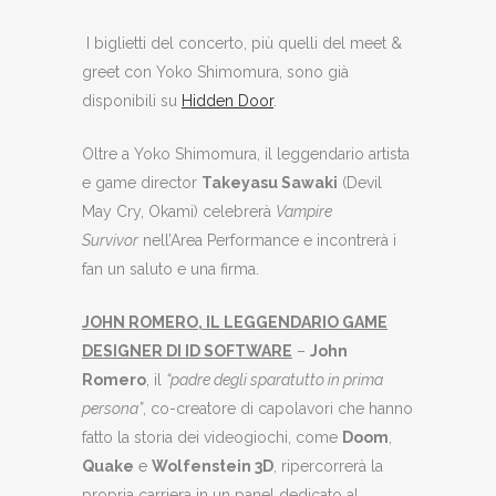
I biglietti del concerto, più quelli del meet &
greet con Yoko Shimomura, sono già
disponibili su
Hidden Door
.
Oltre a Yoko Shimomura, il leggendario artista
e game director
Takeyasu Sawaki
(Devil
May Cry, Okami) celebrerà
Vampire
Survivor
nell’Area Performance e incontrerà i
fan un saluto e una firma.
JOHN ROMERO, IL LEGGENDARIO GAME
DESIGNER DI ID SOFTWARE
–
John
Romero
, il
“padre degli sparatutto in prima
persona”
, co-creatore di capolavori che hanno
fatto la storia dei videogiochi, come
Doom
,
Quake
e
Wolfenstein 3D
, ripercorrerà la
propria carriera in un panel dedicato al