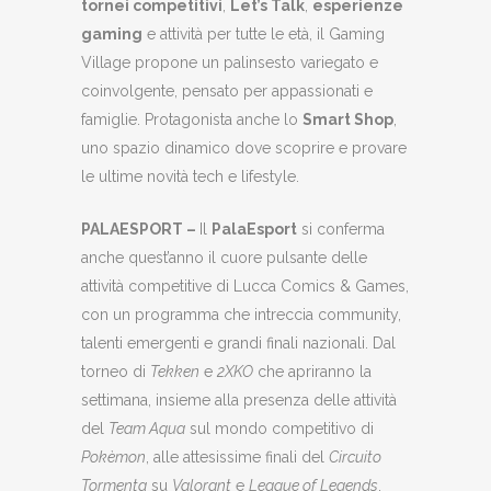
tornei competitivi
,
Let’s Talk
,
esperienze
gaming
e attività per tutte le età, il Gaming
Village propone un palinsesto variegato e
coinvolgente, pensato per appassionati e
famiglie. Protagonista anche lo
Smart Shop
,
uno spazio dinamico dove scoprire e provare
le ultime novità tech e lifestyle.
PALAESPORT
–
Il
PalaEsport
si conferma
anche quest’anno il cuore pulsante delle
attività competitive di Lucca Comics & Games,
con un programma che intreccia community,
talenti emergenti e grandi finali nazionali. Dal
torneo di
Tekken
e
2XKO
che apriranno la
settimana, insieme alla presenza delle attività
del
Team Aqua
sul mondo competitivo di
Pokèmon
, alle attesissime finali del
Circuito
Tormenta
su
Valorant
e
League of Legends
,