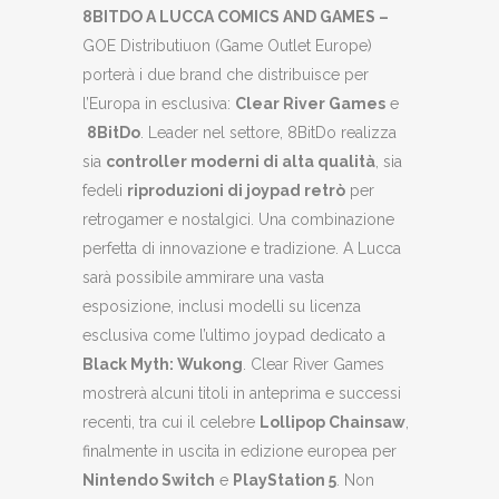
8BITDO A LUCCA COMICS AND GAMES
–
GOE Distributiuon (Game Outlet Europe)
porterà i due brand che distribuisce per
l’Europa in esclusiva:
Clear River Games
e
8BitDo
. Leader nel settore, 8BitDo realizza
sia
controller moderni di alta qualità
, sia
fedeli
riproduzioni di joypad retrò
per
retrogamer e nostalgici. Una combinazione
perfetta di innovazione e tradizione. A Lucca
sarà possibile ammirare una vasta
esposizione, inclusi modelli su licenza
esclusiva come l’ultimo joypad dedicato a
Black Myth: Wukong
. Clear River Games
mostrerà alcuni titoli in anteprima e successi
recenti, tra cui il celebre
Lollipop Chainsaw
,
finalmente in uscita in edizione europea per
Nintendo Switch
e
PlayStation 5
. Non