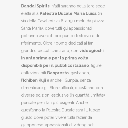
B
andai
S
pirits
infatti saranno nella loro sede
eletta alla
Palestra Ducale Maria Luisa
(in
via della Cavallerizza 6, a 150 metri da piazza
Santa Maria), dove tutti gli appassionati
potranno avere il loro punto di ritrovo e di
riferimento. Oltre 400mq dedicati ai fan,
grandi o piccoli che siano, con
videogiochi
in anteprima e per la prima volta
disponibili per il pubblico italiano
, figure
collezionabili
Banpresto
, gashapon,
l’
Ichiban Kuji
e anche i Gunpla, senza
dimenticare gli Store ufficiali, quest’anno con
diverse edizioni esclusive (in quantità limitate)
pensate per i fan più esigenti. Anche
quest’anno la Palestra Ducale sarà
IL
luogo
giusto dove poter vivere tutta l’azienda
giapponese: appassionati di videogiochi,