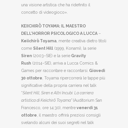
una visione artistica che ha ridefinito il
concetto di videogioco».
KEIICHIR
Ō
TOYAMA: IL MAESTRO
DELL’HORROR PSICOLOGICO A LUCCA
–
Keiichirō Toyama
, mente creativa dietro titoli
come
Silent Hill
(1999, Konami), la serie
Siren
(2003–SIE) e la serie
Gravity
Rush
(2014–SIE), arriva a Lucca Comics &
Games per raccontare e raccontarsi.
Giovedì
30 ottobre
, Toyama ripercorrerà le tappe più
significative della propria carriera nel talk
“
Silent Hill, Siren e Altri Incubi: La carriera
artistica di Keiichirō Toyama”
(Auditorium San
Francesco, ore 14:30), mentre
venerdì 31
ottobre
, il maestro offrirà preziosi consigli
svelando alcuni dei suoi segreti nel talk