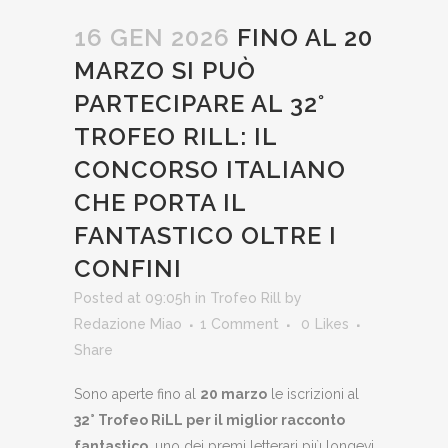
16 GEN 2026
FINO AL 20
MARZO SI PUÒ
PARTECIPARE AL 32°
TROFEO RILL: IL
CONCORSO ITALIANO
CHE PORTA IL
FANTASTICO OLTRE I
CONFINI
Posted at 09:05h
in
Trofeo Rill
by
Redazione Miao
1 Comment
0
Likes
Share
Sono aperte fino al
20 marzo
le iscrizioni al
32° Trofeo RiLL per il miglior racconto
fantastico
, uno dei premi letterari più longevi