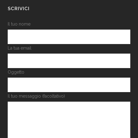
SCRIVICI
Il tuo nome
La tua email
Oggetto
Il tuo messaggio (facoltativo)