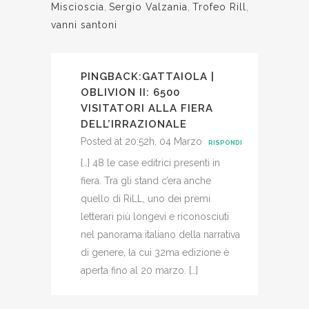
Miscioscia
,
Sergio Valzania
,
Trofeo Rill
,
vanni santoni
PINGBACK:
GATTAIOLA |
OBLIVION II: 6500
VISITATORI ALLA FIERA
DELL’IRRAZIONALE
Posted at 20:52h, 04 Marzo
RISPONDI
[…] 48 le case editrici presenti in
fiera. Tra gli stand c’era anche
quello di RiLL, uno dei premi
letterari più longevi e riconosciuti
nel panorama italiano della narrativa
di genere, la cui 32ma edizione è
aperta fino al 20 marzo. […]