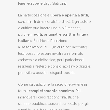
Paesi europei e dagli Stati Uniti.
La partecipazione è
libera e aperta a tutti
,
senza limiti di nazionalità o di età. Ogni autore
o autrice può inviare uno o più racconti,
purché
inediti, originali e scritti in lingua
italiana
. È richiesta l’iscrizione
all’associazione RiLL (10 euro per racconto). I
testi possono essere inviati sia in formato
cartaceo sia elettronico; per i partecipanti
residenti all’estero è consigliato l’invio digitale,
per evitare possibili disguidi postali.
Come da tradizione, la selezione avviene in
forma
completamente anonima
. RiLL
individuerà i dieci racconti finalisti, che
saranno pubblicati senza alcun costo per gli
autori in un e-book della collana