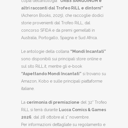
copia dell’antologia
“URBS SANGUINUM e
altri racconti dal Trofeo RiLL e dintorni”
(Acheron Books, 2025), che raccoglie dodici
storie provenienti dal Trofeo RiLL, dal
concorso SFIDA e da premi gemellati in
Australia, Portogallo, Spagna e Sud Africa.
Le antologie della collana
“Mondi Incantati”
sono disponibili sui principali store online e
sul sito RiLL.it, mentre gli e-book
“Aspettando Mondi Incantati”
si trovano su
Amazon, Kobo e sulle principali piattaforme
italiane.
La
cerimonia di premiazione
del 32° Trofeo
RiLL si terrà durante
Lucca Comics & Games
2026
, dal 28 ottobre al 1° novembre.
Per informazioni dettagliate su regolamento e