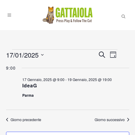
Eventi
17/01/2025
EVENT
EVENTI
Cerca
Giorno
VISTE
RICERCA
Seleziona
for
NAVIGA
9:00
la
E
17
data.
17 Gennaio, 2025 @ 9:00
-
19 Gennaio, 2025 @ 19:00
VISTE
IdeaG
Gennaio,
NAVIGAZI
Parma
2025
Giorno precedente
Giorno successivo