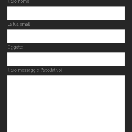
Il tuo nome
La tua email
Oggetto
Il tuo messaggio (facoltativo)