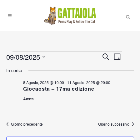
Eventi
09/08/2025
EVENT
EVENTI
Cerca
Giorno
VISTE
RICERCA
Seleziona
for
NAVIGA
In corso
la
E
9
data.
8 Agosto, 2025 @ 10:00
-
11 Agosto, 2025 @ 20:00
VISTE
Giocaosta – 17ma edizione
Agosto,
NAVIGAZI
Aosta
2025
Giorno precedente
Giorno successivo