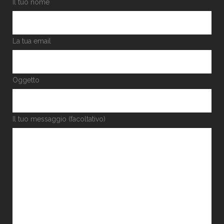
Il tuo nome
La tua email
Oggetto
Il tuo messaggio (facoltativo)