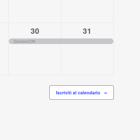
1
1
30
31
,
evento,
evento,
GnoccoCON
Iscriviti al calendario