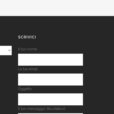
SCRIVICI
Il tuo nome
La tua email
Oggetto
Il tuo messaggio (facoltativo)