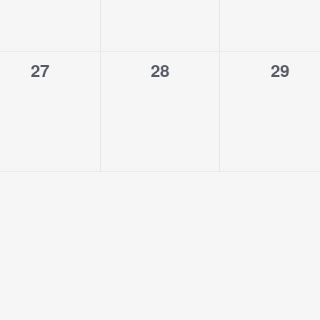
0
0
0
27
28
29
eventi,
eventi,
eventi