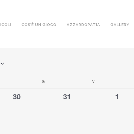
ICOLI
COS’È UN GIOCO
AZZARDOPATIA
GALLERY
RCOLEDÌ
G
GIOVEDÌ
V
VENERDÌ
0
0
0
30
31
1
eventi,
eventi,
event