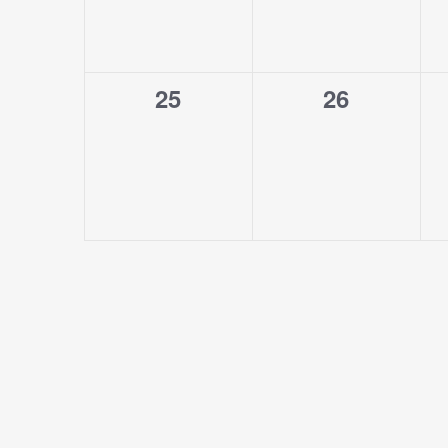
0
0
25
26
eventi,
eventi,