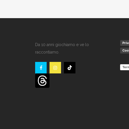
Priv
Da 10 anni giochiamo e ve lo
Cook
raccontiamo.
Term