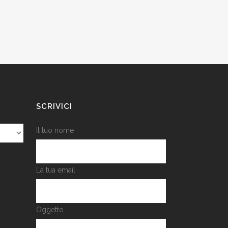
SCRIVICI
Il tuo nome
La tua email
Oggetto