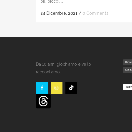
più piccoli...
24 Dicembre, 2021
/
0 Comments
Priv
Da 10 anni giochiamo e ve lo
Cook
raccontiamo.
Term