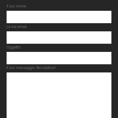
Il tuo nome
La tua email
Oggetto
Il tuo messaggio (facoltativo)