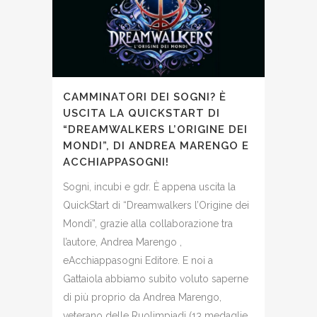
CAMMINATORI DEI SOGNI? È
USCITA LA QUICKSTART DI
“DREAMWALKERS L’ORIGINE DEI
MONDI”, DI ANDREA MARENGO E
ACCHIAPPASOGNI!
Sogni, incubi e gdr. È appena uscita la
QuickStart di “Dreamwalkers l’Origine dei
Mondi”, grazie alla collaborazione tra
l’autore, Andrea Marengo ,
eAcchiappasogni Editore. E noi a
Gattaiola abbiamo subito voluto saperne
di più proprio da Andrea Marengo,
veterano delle Ruolimpiadi (13 medaglie