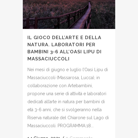
IL GIOCO DELL’ARTE E DELLA
NATURA. LABORATORI PER
BAMBINI 3-6 ALL’OASI LIPU DI
MASSACIUCCOLI
Nei mesi di giugno e luglio l’Oasi Lipu di
Massaciuccoli (Massarosa, Lucca), in
collaborazione con Artebambini,
propone una serie di attività e laboratori
dedicati all’arte in natura per bambini di
età 3-6 anni, che si svolgeranno nella
Riserva naturale del Chiarone sul Lago di
Massaciuccoli. PROGRAMMA:18...