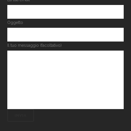
Oggetto
Il tuo messaggio (facoltativo)