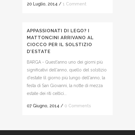
20 Luglio, 2014
/
1 Comment
APPASSIONATI DI LEGO? I
MATTONCINI ARRIVANO AL
CIOCCO PER IL SOLSTIZIO
D’ESTATE
BARGA - Quest'anno uno dei giorni più
significativi dell'anno, quello del solstizio
d'estate (il giorno più lungo dell'anno, la
festa di San Giovanni, la notte di mezza
estate dei riti celtici...
07 Giugno, 2014
/
0 Comments