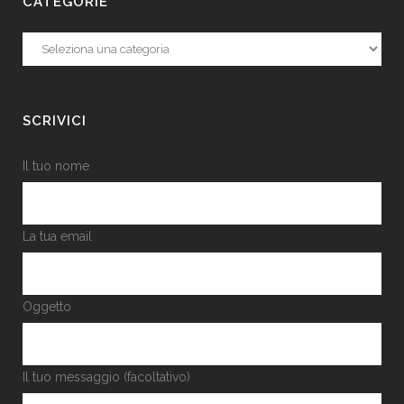
CATEGORIE
Categorie
SCRIVICI
Il tuo nome
La tua email
Oggetto
Il tuo messaggio (facoltativo)