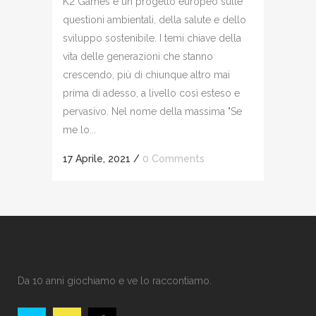
K2 Games è un progetto europeo sulle
questioni ambientali, della salute e dello
sviluppo sostenibile. I temi chiave della
vita delle generazioni che stanno
crescendo, più di chiunque altro mai
prima di adesso, a livello così esteso e
pervasivo. Nel nome della massima "Se
me lo...
17 Aprile, 2021
/
0 Comments
Da 10 anni giochiamo e ve lo raccontiamo.