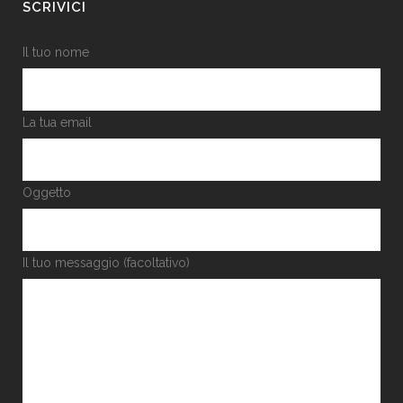
SCRIVICI
Il tuo nome
La tua email
Oggetto
Il tuo messaggio (facoltativo)