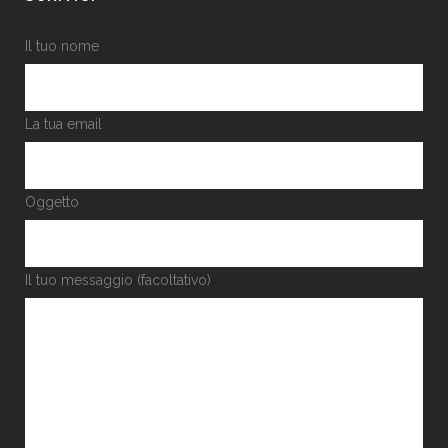
Il tuo nome
La tua email
Oggetto
Il tuo messaggio (facoltativo)