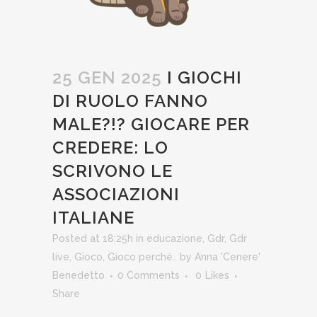
25 GEN 2025
I GIOCHI
DI RUOLO FANNO
MALE?!? GIOCARE PER
CREDERE: LO
SCRIVONO LE
ASSOCIAZIONI
ITALIANE
Posted at 18:25h
in
educazione
,
Gdr
,
Gdr
live
,
Gioco
,
Gioco perché..
by
Anna 'Cenere'
Benedetto
0 Comments
0
Likes
Share