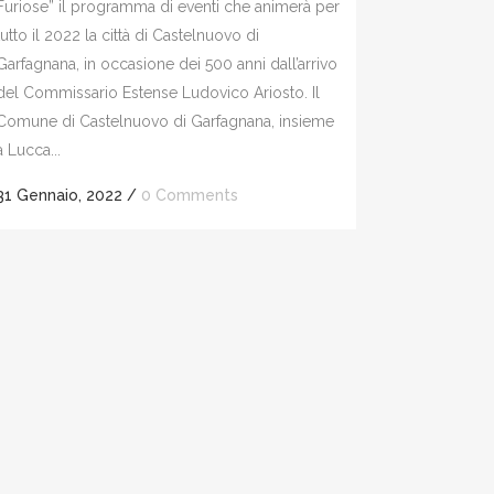
Furiose” il programma di eventi che animerà per
tutto il 2022 la città di Castelnuovo di
Garfagnana, in occasione dei 500 anni dall’arrivo
del Commissario Estense Ludovico Ariosto. Il
Comune di Castelnuovo di Garfagnana, insieme
a Lucca...
31 Gennaio, 2022
/
0 Comments