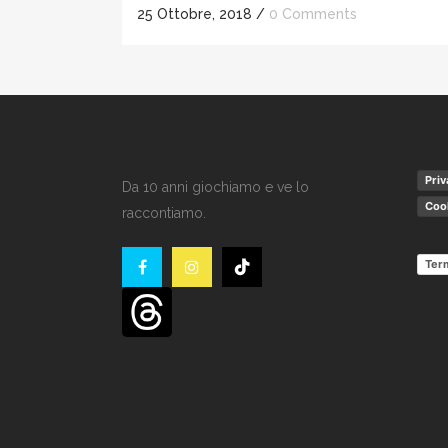
25 Ottobre, 2018
/
0 Comments
Priv
Da 10 anni giochiamo e ve lo
Cook
raccontiamo.
Term