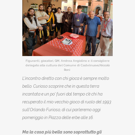
Figuranti, giocatori, GM, Andrea Angiolino e il consigliere
delegato alla cultura del Comune di Castelnuovo,Niccolò
Roni
L’incontro diretto con chi gioca è sempre molto
bello. Curioso scoprire che in questa terra
incantata e un po’ fuori dal tempo c’è chi ha
recuperato il mio vecchio gioco di ruolo del 1993
sull’Orlando Furioso, di cui parleremo oggi
pomeriggio in Piazza delle erbe alle 16.
Ma la cosa più bella sono soprattutto gli