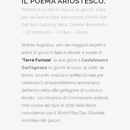
IL POEMA ARIOSTESCO.
Posted at 12:05h
in
Cosa è un gioco?
,
Cose
per cui fare le fusa
,
educazione
,
Eventi
,
Gdr
,
Gdr live
,
Gioco
by
Anna 'Cenere' Benedetto
3 Comments
0
Likes
Share
Andrea Angiolino, uno dei maggiori esperti e
autori di gioco in Italia e
abroad
, è ospite di
‘Terre Furiose’
, la due giorni a
Castelnuovo
Garfagnana
su giochi di ruolo, di carte, da
tavolo, incontri, musica e spettacoli nata per
celebrare il cinquecentesimo anniversario
dell’arrivo nella città garfagnina di Ludovico
Ariosto, con l’incarico di Commissario estense
(che svolse dal 1522 al 1525) nella felice
coincidenza con il World Play Day (Giornata
mondiale del gioco).