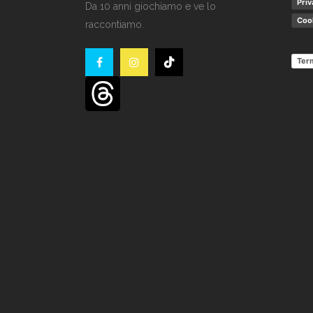
Priv
Da 10 anni giochiamo e ve lo
Cook
raccontiamo.
Term