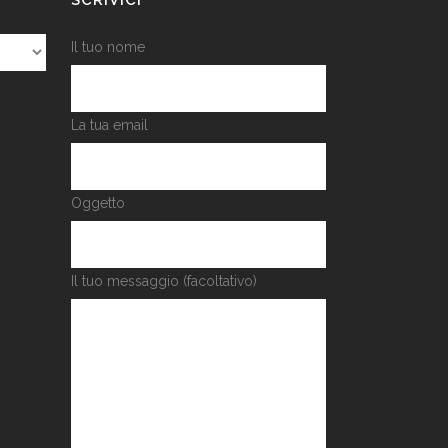
Il tuo nome
La tua email
Oggetto
Il tuo messaggio (facoltativo)