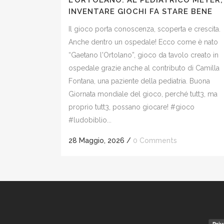
L’ORTOLANO: AL PEDIATRICO MEYER,
INVENTARE GIOCHI FA STARE BENE
Il gioco porta conoscenza, scoperta e crescita.
Anche dentro un ospedale! Ecco come è nato
“Gaetano l'Ortolano”, gioco da tavolo creato in
ospedale grazie anche al contributo di Camilla
Fontana, una paziente della pediatria. Buona
Giornata mondiale del gioco, perché tutt3, ma
proprio tutt3, possano giocare! #gioco
#ludobiblio...
28 Maggio, 2026
/
0 Comments