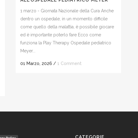
ALL’OSPEDALE PEDIATRICO MEYER
1 marzo - Giornata Nazionale della Cura Anche
dentro un ospedale, in un momento difficile
come quello della malattia, è possibile giocare
ed è importante poterlo fare Ecco come
funziona la Play Therapy Ospedale pediatrico
Meyer...
01 Marzo, 2026
/
1 Comment
CATEGORIE