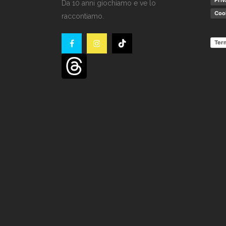
Priv
Da 10 anni giochiamo e ve lo
Cook
raccontiamo.
Term