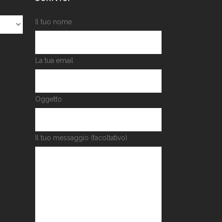
Il tuo nome
La tua email
Oggetto
Il tuo messaggio (facoltativo)