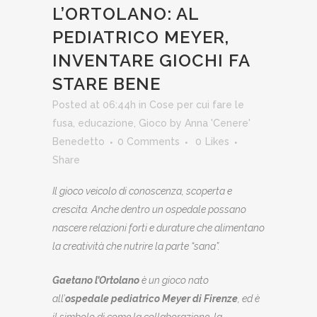
L’ORTOLANO: AL
PEDIATRICO MEYER,
INVENTARE GIOCHI FA
STARE BENE
Posted at 06:44h
in
Cose per cui fare le
fusa
,
educazione
,
Gioco
by
Anna 'Cenere'
Benedetto
0 Comments
0
Likes
Share
Il gioco veicolo di conoscenza, scoperta e
crescita. Anche dentro un ospedale possano
nascere relazioni forti e durature che alimentano
la creatività che nutrire la parte “sana”.
Gaetano l’Ortolano
è un gioco nato
all’
ospedale pediatrico Meyer di Firenze
, ed è
il simbolo di come la collaborazione, la