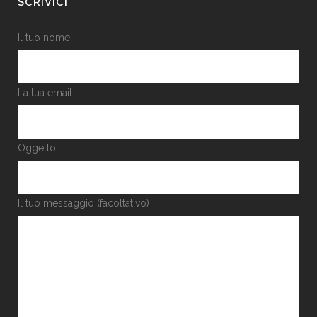
SCRIVICI
Il tuo nome
La tua email
Oggetto
Il tuo messaggio (facoltativo)