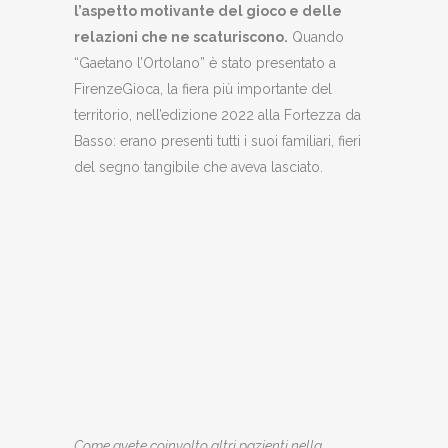
l’aspetto motivante del gioco e delle
relazioni che ne scaturiscono.
Quando
“Gaetano l’Ortolano” è stato presentato a
FirenzeGioca, la fiera più importante del
territorio, nell’edizione 2022 alla Fortezza da
Basso: erano presenti tutti i suoi familiari, fieri
del segno tangibile che aveva lasciato.
Claudio M
Mari
Mauro Longo (a sinistra), Claudio Micheli e
Giovanni Bacaro (gli ultimi due a destra) a
FirenzeGioca 2022
Come avete coinvolto altri pazienti nella