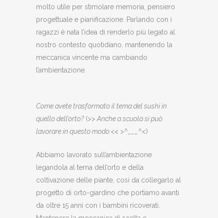
molto utile per stimolare memoria, pensiero
progettuale e pianificazione. Parlando con i
ragazzi è nata l’idea di renderlo più legato al
nostro contesto quotidiano, mantenendo la
meccanica vincente ma cambiando
l’ambientazione.
Come avete trasformato il tema del sushi in
quello dell’orto?
(
>> Anche a scuola si può
lavorare in questo modo << >^___^<
)
Abbiamo lavorato sull’ambientazione
legandola al tema dell’orto e della
coltivazione delle piante, così da collegarlo al
progetto di orto-giardino che portiamo avanti
da oltre 15 anni con i bambini ricoverati.
Mantenere la meccanica di scelta e