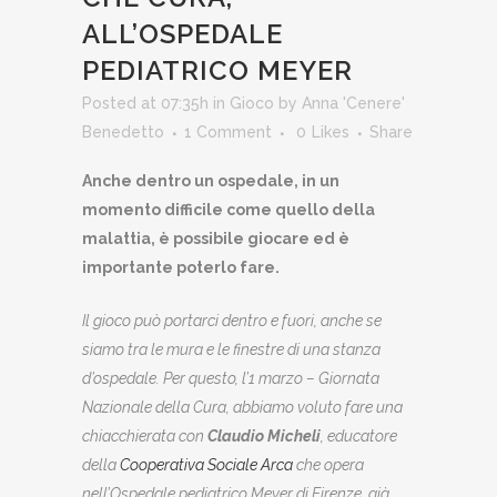
ALL’OSPEDALE
PEDIATRICO MEYER
Posted at 07:35h
in
Gioco
by
Anna 'Cenere'
Benedetto
1 Comment
0
Likes
Share
Anche dentro un ospedale, in un
momento difficile come quello della
malattia, è possibile giocare ed è
importante poterlo fare.
Il gioco può portarci dentro e fuori, anche se
siamo tra le mura e le finestre di una stanza
d’ospedale. Per questo, l’1 marzo – Giornata
Nazionale della Cura, abbiamo voluto fare una
chiacchierata con
Claudio Micheli
, educatore
della
Cooperativa Sociale Arca
che opera
nell’Ospedale pediatrico Meyer di Firenze, già