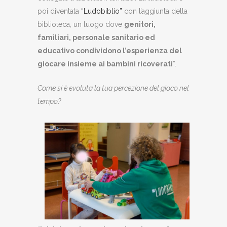
poi diventata
“Ludobiblio”
con l’aggiunta della
biblioteca, un luogo dove
genitori,
familiari, personale sanitario ed
educativo condividono l’esperienza del
giocare insieme ai bambini ricoverati
“.
Come si è evoluta la tua percezione del gioco nel
tempo?