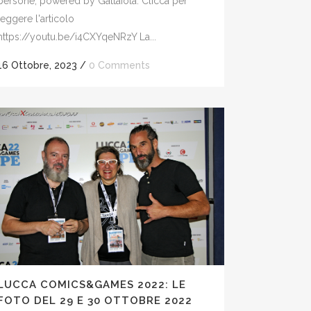
persone, powered by Gattaiola. Clicca per
leggere l'articolo
https://youtu.be/i4CXYqeNRzY La...
16 Ottobre, 2023
/
0 Comments
LUCCA COMICS&GAMES 2022: LE
FOTO DEL 29 E 30 OTTOBRE 2022