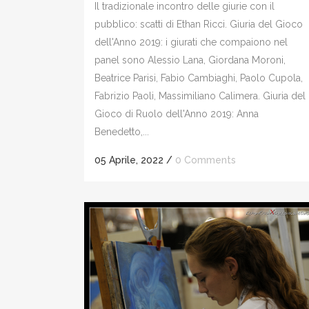
Il tradizionale incontro delle giurie con il
pubblico: scatti di Ethan Ricci. Giuria del Gioco
dell'Anno 2019: i giurati che compaiono nel
panel sono Alessio Lana, Giordana Moroni,
Beatrice Parisi, Fabio Cambiaghi, Paolo Cupola,
Fabrizio Paoli, Massimiliano Calimera. Giuria del
Gioco di Ruolo dell'Anno 2019: Anna
Benedetto,...
05 Aprile, 2022
/
0 Comments