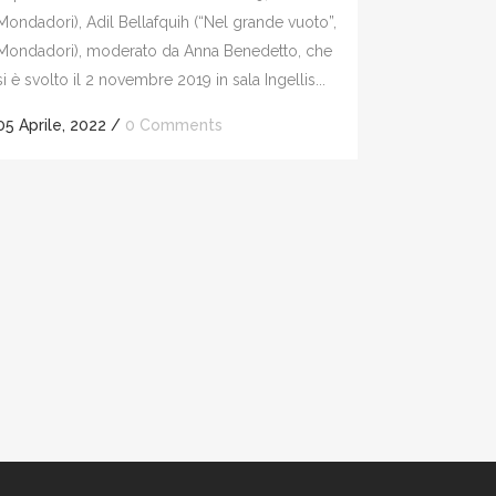
Mondadori), Adil Bellafquih (“Nel grande vuoto”,
Mondadori), moderato da Anna Benedetto, che
si è svolto il 2 novembre 2019 in sala Ingellis...
05 Aprile, 2022
/
0 Comments