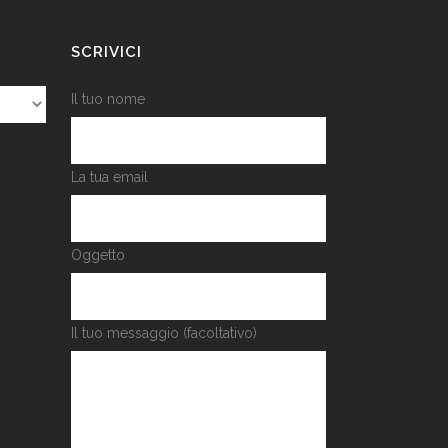
SCRIVICI
Il tuo nome
La tua email
Oggetto
Il tuo messaggio (facoltativo)