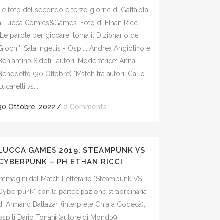
Le foto del secondo e terzo giorno di Gattaiola
a Lucca Comics&Games. Foto di Ethan Ricci.
"Le parole per giocare: torna il Dizionario dei
Giochi", Sala Ingellis - Ospiti: Andrea Angiolino e
Beniamino Sidoti , autori. Moderatrice: Anna
Benedetto (30 Ottobre) "Match tra autori: Carlo
Lucarelli vs...
30 Ottobre, 2022
/
0 Comments
LUCCA GAMES 2019: STEAMPUNK VS
CYBERPUNK – PH ETHAN RICCI
Immagini dal Match Letterario "Steampunk VS
Cyberpunk" con la partecipazione straordinaria
di Armand Baltazar, (interprete Chiara Codecà),
ospiti Dario Tonani (autore di Mondo9,