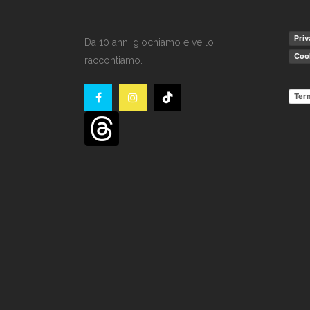
Priv
Da 10 anni giochiamo e ve lo
Cook
raccontiamo.
Term