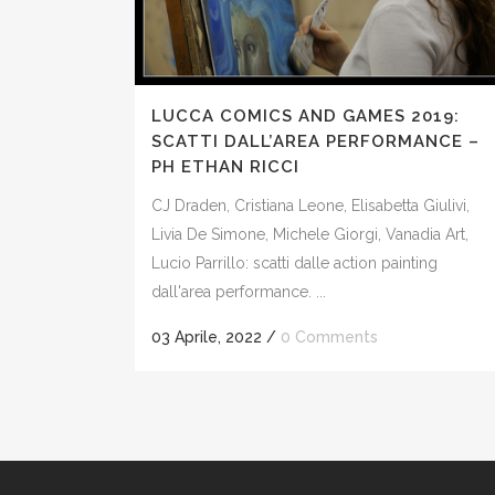
LUCCA COMICS AND GAMES 2019:
SCATTI DALL’AREA PERFORMANCE –
PH ETHAN RICCI
CJ Draden, Cristiana Leone, Elisabetta Giulivi,
Livia De Simone, Michele Giorgi, Vanadia Art,
Lucio Parrillo: scatti dalle action painting
dall'area performance. ...
03 Aprile, 2022
/
0 Comments