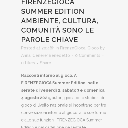
FIRENZEGIOCA
SUMMER EDITION
AMBIENTE, CULTURA,
COMUNITÀ SONO LE
PAROLE CHIAVE
Posted at 20:48h
in
FirenzeGioca
,
Gioco
by
Anna 'Cenere' Benedetto
0 Comments
0
Likes
Share
Racconti intorno al gioco. A
FIRENZEGIOCA Summer Edition, nelle
serate di venerdì 2, sabato 3 e domenica
4 agosto 2024,
autori, giocatori e studiosi di
gioco di livello nazionale si incontrano per tre
conversazioni intorno al gioco, alle sue forme
e alle sue funzioni. FIRENZEGIOCA Summer
Edition è nel cartellone dell’
Estate