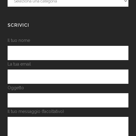
SCRIVICI
Il tuo nome
La tua email
Oggetto
Il tuo messaggio (facoltativo)