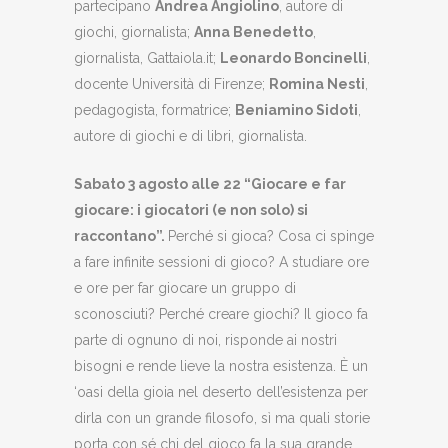
partecipano
Andrea Angiolino
, autore di
giochi, giornalista;
Anna Benedetto
,
giornalista, Gattaiola.it;
Leonardo Boncinelli
,
docente Università di Firenze;
Romina Nesti
,
pedagogista, formatrice;
Beniamino Sidoti
,
autore di giochi e di libri, giornalista.
Sabato 3 agosto alle 22 “Giocare e far
giocare: i giocatori (e non solo) si
raccontano”.
Perché si gioca? Cosa ci spinge
a fare infinite sessioni di gioco? A studiare ore
e ore per far giocare un gruppo di
sconosciuti? Perché creare giochi? Il gioco fa
parte di ognuno di noi, risponde ai nostri
bisogni e rende lieve la nostra esistenza. È un
‘oasi della gioia nel deserto dell’esistenza per
dirla con un grande filosofo, sì ma quali storie
porta con sé chi del gioco fa la sua grande