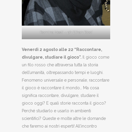
Romina Nesti – ph Ethan Ricci
Venerdì 2 agosto alle 22 “Raccontare,
divulgare, studiare il gioco”.
Il gioco come
un filo rosso che attraversa tutta la storia
dell’umanità, oltrepassando tempi e luoghi.
Fenomeno universale e personale, raccontare
il gioco è raccontare il mondo… Ma cosa
significa raccontare, divulgare, studiare il
gioco oggi? E quali storie racconta il gioco?
Perché studiarlo e usarlo in ambienti
scientifici? Queste e molte altre le domande
che faremo ai nostri esperti!
All’incontro