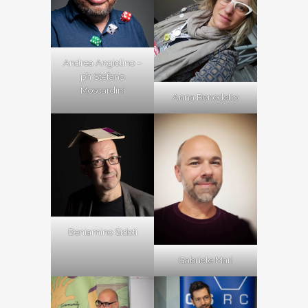
Andrea Angiolino –
ph Stefano
Moscardini
Anna Benedetto
Beniamino Sidoti
Gabriele Mari