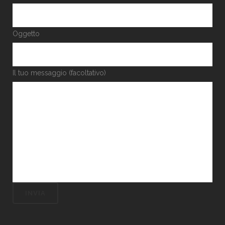
Oggetto
Il tuo messaggio (facoltativo)