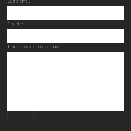
La tua email
Oggetto
Il tuo messaggio (facoltativo)