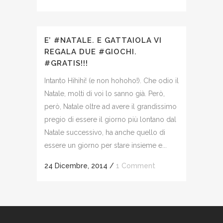
E’ #NATALE. E GATTAIOLA VI
REGALA DUE #GIOCHI.
#GRATIS!!!
Intanto Hihihi! (e non hohoho!). Che odio il
Natale, molti di voi lo sanno già. Però,
però, Natale oltre ad avere il grandissimo
pregio di essere il giorno più lontano dal
Natale successivo, ha anche quello di
essere un giorno per stare insieme e...
24 Dicembre, 2014
/
1 Comment