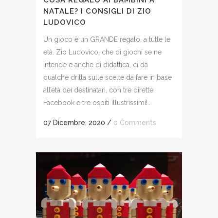
NATALE? I CONSIGLI DI ZIO
LUDOVICO
Un gioco è un GRANDE regalo, a tutte le
età. Zio Ludovico, che di giochi se ne
intende e anche di didattica, ci dà
qualche dritta sulle scelte da fare in base
all’età dei destinatari, con tre dirette
Facebook e tre ospiti illustrissimi!...
07 Dicembre, 2020
/
0 Comments