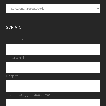
Categorie
SCRIVICI
Il tuo nome
La tua email
Oggetto
Il tuo messaggio (facoltativo)