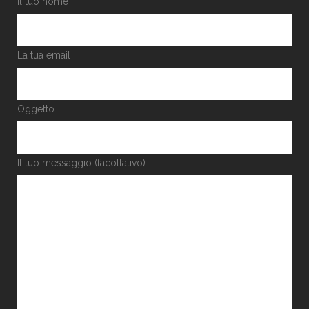
Il tuo nome
La tua email
Oggetto
Il tuo messaggio (facoltativo)