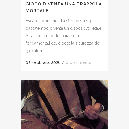
GIOCO DIVENTA UNA TRAPPOLA
MORTALE
Escape room: nei due film della saga, il
passatempo diventa un dispositivo letale.
A saltare è uno dei parametri
fondamentali del gioco: la sicurezza dei
giocatori....
02 Febbraio, 2026
/
0 Comments