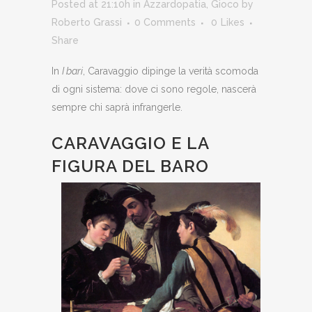
Posted at 21:10h
in
Azzardopatia
,
Gioco
by
Roberto Grassi
0 Comments
0
Likes
Share
In
I bari
, Caravaggio dipinge la verità scomoda
di ogni sistema: dove ci sono regole, nascerà
sempre chi saprà infrangerle.
CARAVAGGIO E LA
FIGURA DEL BARO