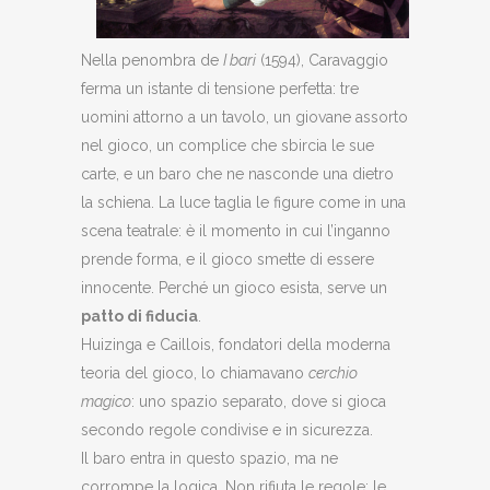
Nella penombra de
I bari
(1594), Caravaggio
ferma un istante di tensione perfetta: tre
uomini attorno a un tavolo, un giovane assorto
nel gioco, un complice che sbircia le sue
carte, e un baro che ne nasconde una dietro
la schiena. La luce taglia le figure come in una
scena teatrale: è il momento in cui l’inganno
prende forma, e il gioco smette di essere
innocente. Perché un gioco esista, serve un
patto di fiducia
.
Huizinga e Caillois, fondatori della moderna
teoria del gioco, lo chiamavano
cerchio
magico
: uno spazio separato, dove si gioca
secondo regole condivise e in sicurezza.
Il baro entra in questo spazio, ma ne
corrompe la logica. Non rifiuta le regole: le