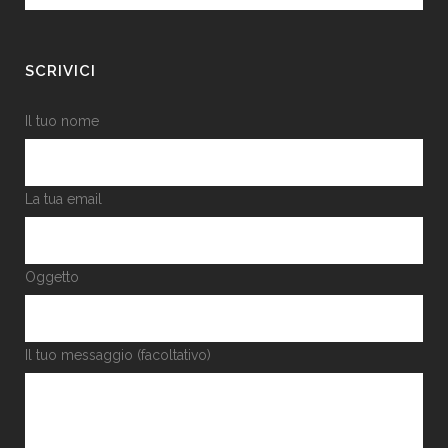
SCRIVICI
Il tuo nome
La tua email
Oggetto
Il tuo messaggio (facoltativo)