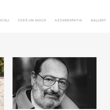
ICOLI
COS’È UN GIOCO
AZZARDOPATIA
GALLERY