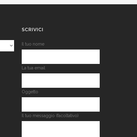
SCRIVICI
Il tuo nome
La tua email
Oggetto
Il tuo messaggio (facoltativo)