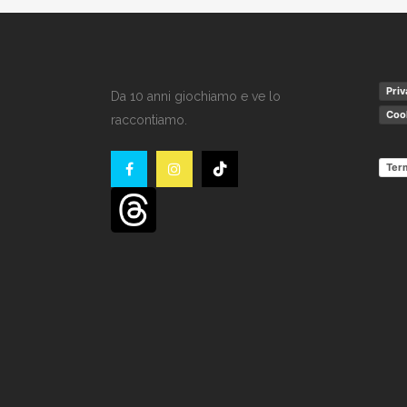
Priv
Da 10 anni giochiamo e ve lo
Cook
raccontiamo.
Term