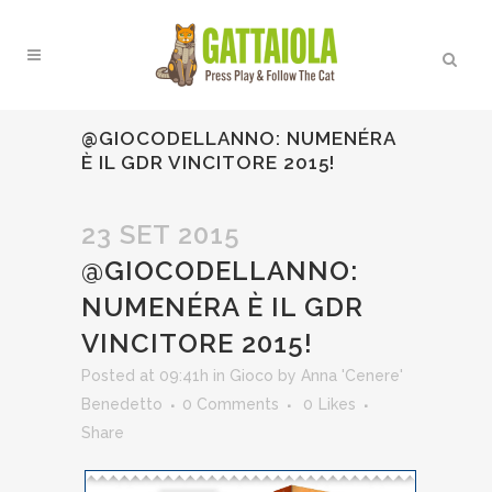
@GIOCODELLANNO: NUMENÉRA
È IL GDR VINCITORE 2015!
23 SET 2015
@GIOCODELLANNO:
NUMENÉRA È IL GDR
VINCITORE 2015!
Posted at 09:41h
in
Gioco
by
Anna 'Cenere'
Benedetto
0 Comments
0
Likes
Share