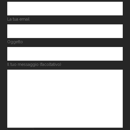
La tua email
Oggetto
Il tuo messaggio (facoltativo)