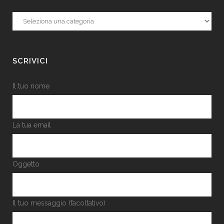
Categorie
SCRIVICI
Il tuo nome
La tua email
Oggetto
Il tuo messaggio (facoltativo)