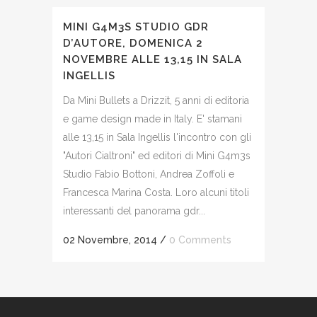
MINI G4M3S STUDIO GDR
D’AUTORE, DOMENICA 2
NOVEMBRE ALLE 13,15 IN SALA
INGELLIS
Da Mini Bullets a Drizzit, 5 anni di editoria
e game design made in Italy. E' stamani
alle 13,15 in Sala Ingellis l'incontro con gli
"Autori Cialtroni" ed editori di Mini G4m3s
Studio Fabio Bottoni, Andrea Zoffoli e
Francesca Marina Costa. Loro alcuni titoli
interessanti del panorama gdr...
02 Novembre, 2014
/
0 Comments