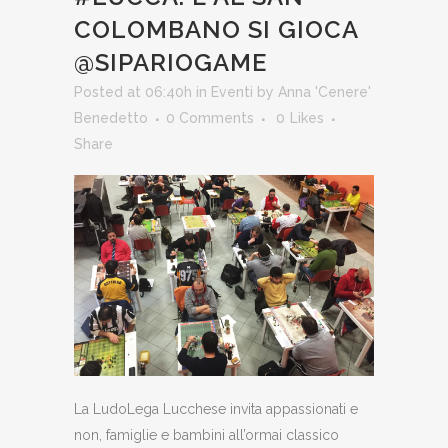
COLOMBANO SI GIOCA
@SIPARIOGAME
Posted at 06:40h
in
Eventi
by
Anna 'Cenere'
Benedetto
0 Comments
0
Likes
Share
La LudoLega Lucchese invita appassionati e
non, famiglie e bambini all’ormai classico