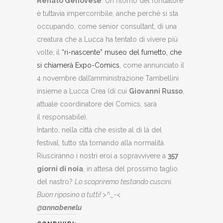
Renato Genovese
. Un ritorno del fondatore
è tuttavia impercorribile, anche perché si sta
occupando, come
senior consultant,
di una
creatura che a Lucca ha tentato di vivere più
volte, il
“ri-nascente” museo del fumetto, che
si chiamerà Expo-Comics
, come annunciato il
4 novembre dall’amministrazione Tambellini
insieme a Lucca Crea (di cui
Giovanni Russo
,
attuale coordinatore dei Comics, sarà
il
responsabile).
Intanto, nella città che esiste al di là del
festival, tutto sta tornando alla normalità.
Riusciranno i nostri eroi a sopravvivere a
357
giorni di noia
, in attesa del prossimo taglio
del nastro?
Lo scopriremo testando cuscini.
Buon riposino a tutti! >^_-<
@annabenelu