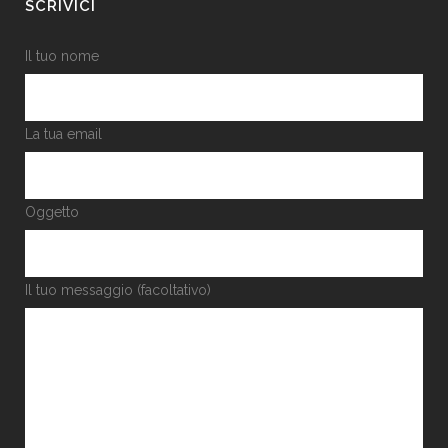
SCRIVICI
Il tuo nome
La tua email
Oggetto
Il tuo messaggio (facoltativo)