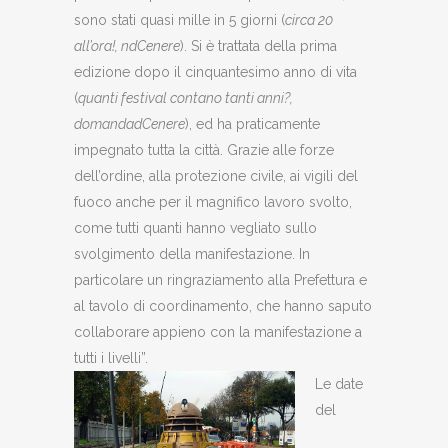
sono stati quasi mille in 5 giorni (
circa 20
all’ora!, ndCenere
). Si è trattata della prima
edizione dopo il cinquantesimo anno di vita
(
quanti festival contano tanti anni?,
domandadCenere
), ed ha praticamente
impegnato tutta la città. Grazie alle forze
dell’ordine, alla protezione civile, ai vigili del
fuoco anche per il magnifico lavoro svolto,
come tutti quanti hanno vegliato sullo
svolgimento della manifestazione. In
particolare un ringraziamento alla Prefettura e
al tavolo di coordinamento, che hanno saputo
collaborare appieno con la manifestazione a
tutti i livelli”.
Le date
del