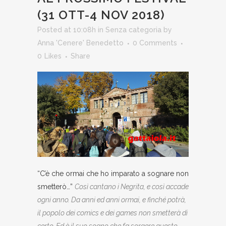
(31 OTT-4 NOV 2018)
Posted at 10:08h
in
Senza categoria
by
Anna 'Cenere' Benedetto
0 Comments
0
Likes
Share
“C’è che ormai che ho imparato a sognare non
smetterò…”
Così cantano i Negrita, e così accade
ogni anno. Da anni ed anni ormai, e finché potrà,
il popolo dei comics e dei games non smetterà di
certo. Ed è il suo sogno che fa sorgere questo