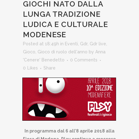
GIOCHI NATO DALLA
LUNGA TRADIZIONE
LUDICA E CULTURALE
MODENESE
Posted at 18:49h
in
Eventi
,
Gdr
,
Gdr live
,
Gioco
,
Gioco di ruolo dell'anno
by
Anna
'Cenere' Benedetto
0 Comments
0
Likes
Share
In programma dal 6 all’8 aprile 2018 alla
Fiera di Modena, Play continua a crescere