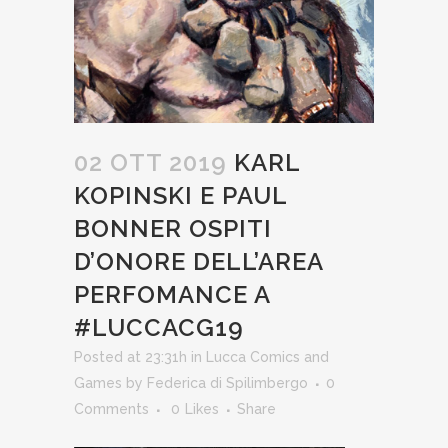
02 OTT 2019
KARL
KOPINSKI E PAUL
BONNER OSPITI
D’ONORE DELL’AREA
PERFOMANCE A
#LUCCACG19
Posted at 23:31h
in
Lucca Comics and
Games
by
Federica di Spilimbergo
0
Comments
0
Likes
Share