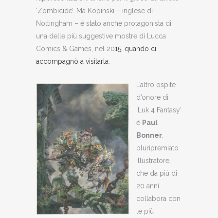
‘Zombicide’. Ma Kopinski – inglese di
Nottingham – è stato anche protagonista di
una delle più suggestive mostre di Lucca
Comics & Games, nel 20
15, quando ci
accompagnò a visitarla
.
L’altro ospite
d’onore di
‘Luk 4 Fantasy’
è
Paul
Bonner
,
pluripremiato
illustratore,
che da più di
20 anni
collabora con
le più