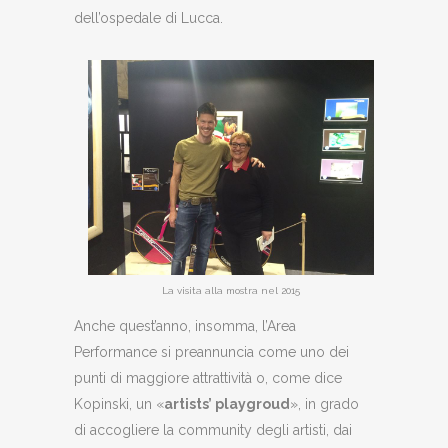
dell’ospedale di Lucca.
La visita alla mostra nel 2015
Anche quest’anno, insomma, l’Area
Performance si preannuncia come uno dei
punti di maggiore attrattività o, come dice
Kopinski, un «
artists’ playgroud
», in grado
di accogliere la community degli artisti, dai