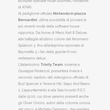
all’ospite speciale Nolan Bushnell, fondatore
di ATARI.
Al padiglione ufficiale
Nintendo in piazza
Bernardini
, ultima possibilità di provare le
più recenti novità della software house
nipponica. Dai tornei di Mario Kart 8 Deluxe,
alle battaglie all’ultimo colore del fenomeno
Splatoon 3, fino all’anteprima nazionale di
Bayonetta 3, i fan della grande N non
resteranno delusi.
L’italianissimo
Trinity Team
, insieme a
Giuseppe Pedersoli, presenterà invece il
secondo capitolo del videogioco ufficiale di
Bud Spencer e Terence Hill, Slaps And Beans
2. L’appuntamento è alla Sala Incontri R.E.C
dalle 15:00, cui dove saranno presenti anche
gli Oliver Onions, autori della colonna sonora
del gioco, e Michele Gammino, che presterà