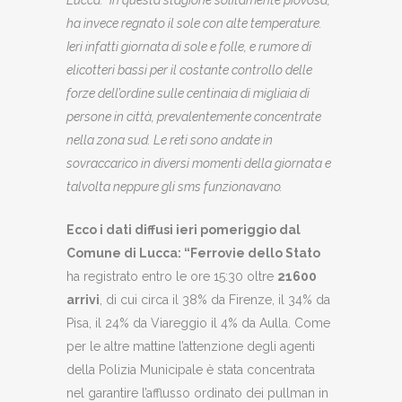
Lucca:” in questa stagione solitamente piovosa,
ha invece regnato il sole con alte temperature.
Ieri infatti giornata di sole e folle, e rumore di
elicotteri bassi per il costante controllo delle
forze dell’ordine sulle centinaia di migliaia di
persone in città, prevalentemente concentrate
nella zona sud. Le reti sono andate in
sovraccarico in diversi momenti della giornata e
talvolta neppure gli sms funzionavano.
Ecco i dati diffusi ieri pomeriggio dal
Comune di Lucca: “Ferrovie dello Stato
ha registrato entro le ore 15:30 oltre
21600
arrivi
, di cui circa il 38% da Firenze, il 34% da
Pisa, il 24% da Viareggio il 4% da Aulla. Come
per le altre mattine l’attenzione degli agenti
della Polizia Municipale è stata concentrata
nel garantire l’afflusso ordinato dei pullman in