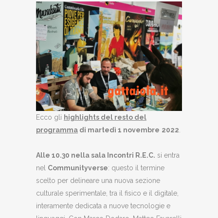
Ecco gli
highlights del resto del
programma
di martedì 1 novembre
2022
.
Alle 10.30 nella sala Incontri R.E.C.
si entra
nel
Communityverse
: questo il termine
scelto per delineare una nuova sezione
culturale sperimentale, tra il fisico e il digitale,
interamente dedicata a nuove tecnologie e