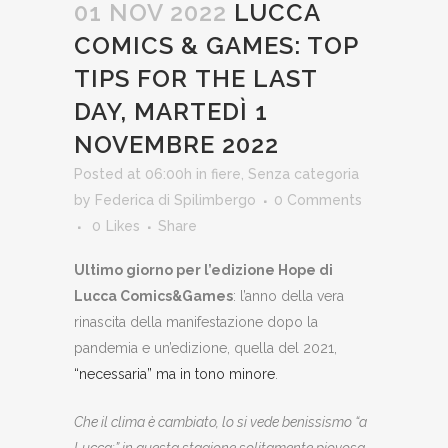
01 NOV 2022
LUCCA
COMICS & GAMES: TOP
TIPS FOR THE LAST
DAY, MARTEDÌ 1
NOVEMBRE 2022
Posted at 06:00h
in
fiere
,
Senza categoria
by
Federica di Spilimbergo
0 Comments
0
Likes
Share
Ultimo giorno per l’edizione Hope di
Lucca Comics&Games
: l’anno della vera
rinascita della manifestazione dopo la
pandemia e un’edizione, quella del 2021,
“necessaria” ma in tono minore
.
Che il clima è cambiato, lo si vede benissismo “a