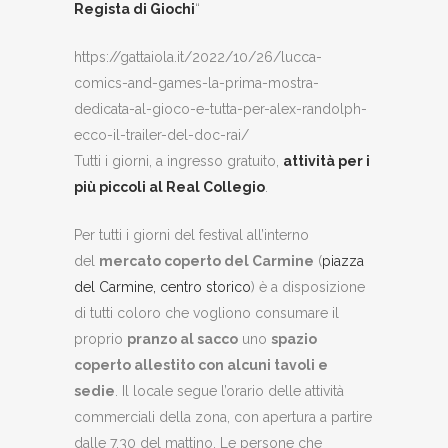
Regista di Giochi
“
https://gattaiola.it/2022/10/26/lucca-
comics-and-games-la-prima-mostra-
dedicata-al-gioco-e-tutta-per-alex-randolph-
ecco-il-trailer-del-doc-rai/
Tutti i giorni, a ingresso gratuito,
attività per i
più piccoli al Real Collegio
.
Per tutti i giorni del festival all’interno
del
mercato coperto del Carmine
(
piazza
del Carmine, centro storico
) è a disposizione
di tutti coloro che vogliono consumare il
proprio
pranzo al sacco
uno
spazio
coperto allestito con alcuni tavoli e
sedie
. Il locale segue l’orario delle attività
commerciali della zona, con apertura a partire
dalle 7.30 del mattino. Le persone che