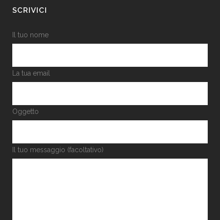
SCRIVICI
Il tuo nome
La tua email
Oggetto
Il tuo messaggio (facoltativo)