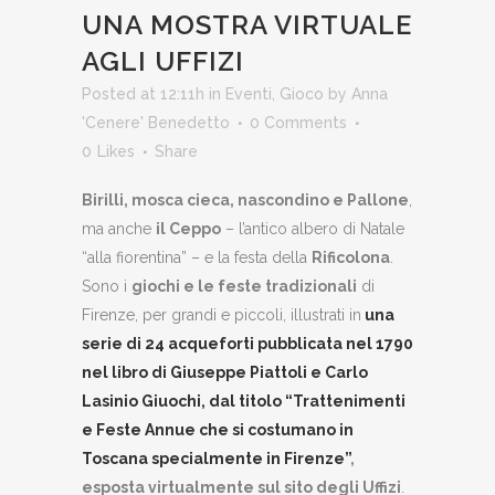
UNA MOSTRA VIRTUALE
AGLI UFFIZI
Posted at 12:11h
in
Eventi
,
Gioco
by
Anna
'Cenere' Benedetto
0 Comments
0
Likes
Share
Birilli, mosca cieca, nascondino e Pallone
,
ma anche
il Ceppo
– l’antico albero di Natale
“alla fiorentina” – e la festa della
Rificolona
.
Sono i
giochi e le feste tradizionali
di
Firenze, per grandi e piccoli, illustrati in
una
serie di 24 acqueforti pubblicata nel 1790
nel libro di Giuseppe Piattoli e Carlo
Lasinio Giuochi, dal titolo “Trattenimenti
e Feste Annue che si costumano in
Toscana specialmente in Firenze”
,
esposta virtualmente sul sito degli Uffizi
.