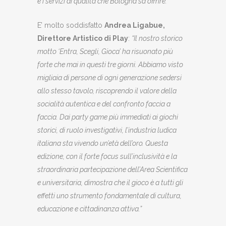
e i servizi di qualità che Bologna sa offrire.”
E’ molto soddisfatto
Andrea Ligabue,
Direttore Artistico di Play
:
“Il nostro storico
motto ‘Entra, Scegli, Gioca’ ha risuonato più
forte che mai in questi tre giorni. Abbiamo visto
migliaia di persone di ogni generazione sedersi
allo stesso tavolo, riscoprendo il valore della
socialità autentica e del confronto faccia a
faccia. Dai party game più immediati ai giochi
storici, di ruolo investigativi, l’industria ludica
italiana sta vivendo un’età dell’oro. Questa
edizione, con il forte focus sull’inclusività e la
straordinaria partecipazione dell’Area Scientifica
e universitaria, dimostra che il gioco è a tutti gli
effetti uno strumento fondamentale di cultura,
educazione e cittadinanza attiva.”