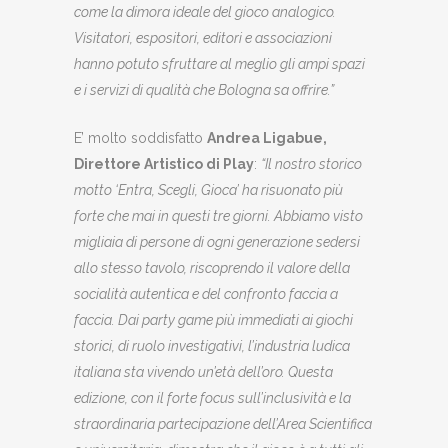
come la dimora ideale del gioco analogico.
Visitatori, espositori, editori e associazioni
hanno potuto sfruttare al meglio gli ampi spazi
e i servizi di qualità che Bologna sa offrire.”
E’ molto soddisfatto
Andrea Ligabue,
Direttore Artistico di Play
:
“Il nostro storico
motto ‘Entra, Scegli, Gioca’ ha risuonato più
forte che mai in questi tre giorni. Abbiamo visto
migliaia di persone di ogni generazione sedersi
allo stesso tavolo, riscoprendo il valore della
socialità autentica e del confronto faccia a
faccia. Dai party game più immediati ai giochi
storici, di ruolo investigativi, l’industria ludica
italiana sta vivendo un’età dell’oro. Questa
edizione, con il forte focus sull’inclusività e la
straordinaria partecipazione dell’Area Scientifica