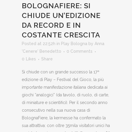
BOLOGNAFIERE: SI
CHIUDE UN’EDIZIONE
DA RECORD E IN
COSTANTE CRESCITA
Posted at 22:52h
in
Play Bologna
by
Anna
'Cenere' Benedetto
0 Comments
0
Likes
Share
Si chiude con un grande successo la 17ª
edizione di Play – Festival del Gioco, la più
importante manifestazione italiana dedicata ai
giochi “analogici” (da tavolo, di ruolo, di carte,
di miniature e scientifici). Per il secondo anno
consecutivo nella sua nuova casa di
BolognaFiere, la kermesse ha confermato la
sua attrattiva: con oltre 35mila visitatori unici ha