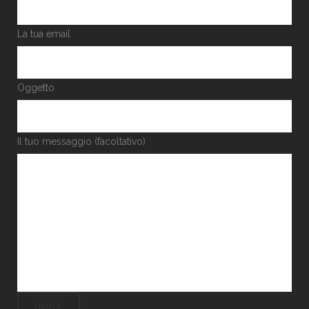
La tua email
Oggetto
Il tuo messaggio (facoltativo)