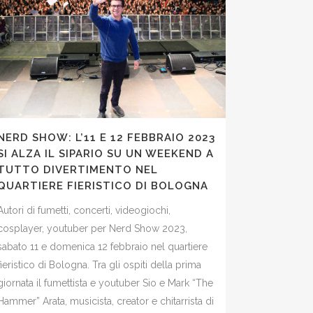
NERD SHOW: L’11 E 12 FEBBRAIO 2023
SI ALZA IL SIPARIO SU UN WEEKEND A
TUTTO DIVERTIMENTO NEL
QUARTIERE FIERISTICO DI BOLOGNA
Autori di fumetti, concerti, videogiochi,
cosplayer, youtuber per Nerd Show 2023,
sabato 11 e domenica 12 febbraio nel quartiere
fieristico di Bologna. Tra gli ospiti della prima
giornata il fumettista e youtuber Sio e Mark “The
Hammer” Arata, musicista, creator e chitarrista di