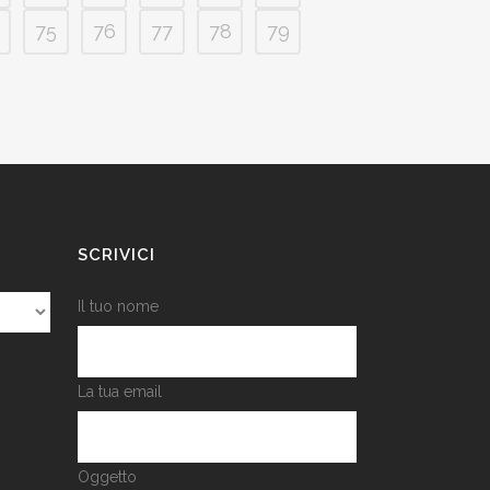
75
76
77
78
79
SCRIVICI
Il tuo nome
La tua email
Oggetto