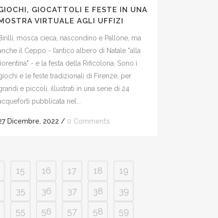
GIOCHI, GIOCATTOLI E FESTE IN UNA
MOSTRA VIRTUALE AGLI UFFIZI
Birilli, mosca cieca, nascondino e Pallone, ma
anche il Ceppo - l’antico albero di Natale "alla
fiorentina" - e la festa della Rificolona. Sono i
giochi e le feste tradizionali di Firenze, per
grandi e piccoli, illustrati in una serie di 24
acqueforti pubblicata nel...
27 Dicembre, 2022
/
0 Comments
15
16
17
18
19
35
36
37
38
39
55
56
57
58
59