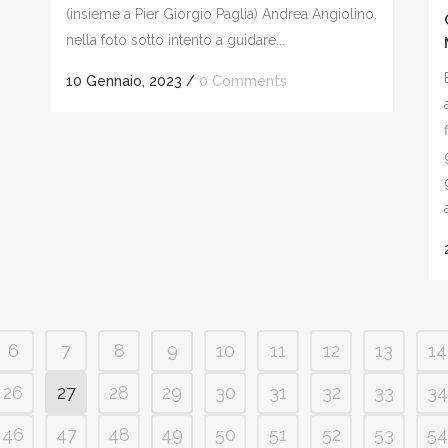
(insieme a Pier Giorgio Paglia) Andrea Angiolino,
nella foto sotto intento a guidare...
10 Gennaio, 2023
/
0 Comments
6
7
8
9
10
11
12
13
14
26
27
28
29
30
31
32
33
34
46
47
48
49
50
51
52
53
54