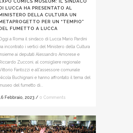
EXPO COMICS MUSEUM: IL SINDACO
DI LUCCA HA PRESENTATO AL
MINISTERO DELLA CULTURA UN
METAPROGETTO PER UN “TEMPIO”
DEL FUMETTO A LUCCA
Oggi a Roma il sindaco di Lucca Mario Pardini
ha incontrato i vertici del Ministero della Cultura
insieme ai deputati Alessandro Amorese e
Riccardo Zucconi, al consigliere regionale
Vittorio Fantozzi e all'assessore comunale
Nicola Buchignani e hanno affrontato il tema del
museo del fumetto di...
16 Febbraio, 2023
/
0 Comments