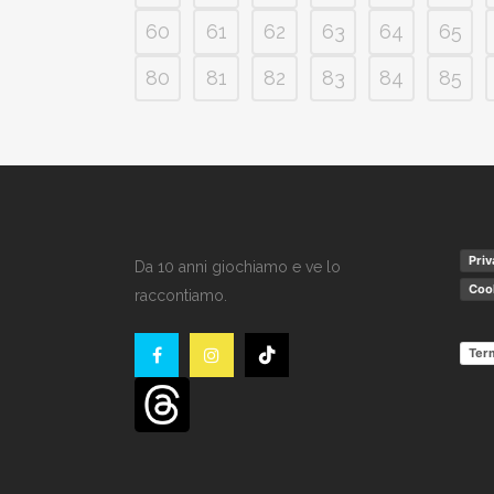
60
61
62
63
64
65
80
81
82
83
84
85
Priv
Da 10 anni giochiamo e ve lo
Cook
raccontiamo.
Term