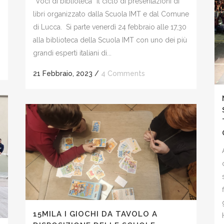
“Voci di biblioteca” il ciclo di presentazioni di
libri organizzato dalla Scuola IMT e dal Comune
di Lucca. Si parte venerdì 24 febbraio alle 17,30
alla biblioteca della Scuola IMT con uno dei più
grandi esperti italiani di...
21 Febbraio, 2023
/
4 Comments
15MILA I GIOCHI DA TAVOLO A