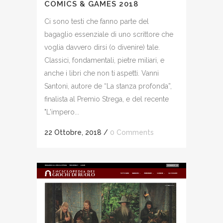
COMICS & GAMES 2018
Ci sono testi che fanno parte del
bagaglio essenziale di uno scrittore che
voglia davvero dirsi (o divenire) tale.
Classici, fondamentali, pietre miliari, e
anche i libri che non ti aspetti. Vanni
Santoni, autore de “La stanza profonda”,
finalista al Premio Strega, e del recente
"L'impero...
22 Ottobre, 2018
/
0 Comments