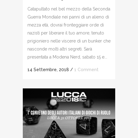
Catapultato nel bel mezzo della Seconda
Guerra Mondiale nei panni di un alieno di
mezza età, dovrai fronteggiare orde di
nazisti per liberare il tuo amore, tenuto
prigioniero nelle viscere di un bunker che
nasconde molti altri segreti. Sarà
presentata a Modena Nerd, sabato 15 e...
14 Settembre, 2018
/
1 Comment