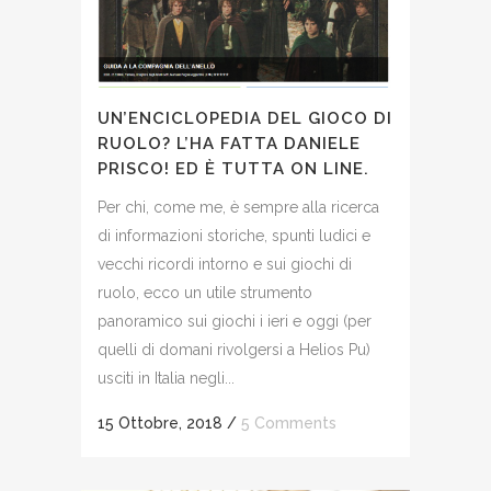
UN’ENCICLOPEDIA DEL GIOCO DI
RUOLO? L’HA FATTA DANIELE
PRISCO! ED È TUTTA ON LINE.
Per chi, come me, è sempre alla ricerca
di informazioni storiche, spunti ludici e
vecchi ricordi intorno e sui giochi di
ruolo, ecco un utile strumento
panoramico sui giochi i ieri e oggi (per
quelli di domani rivolgersi a Helios Pu)
usciti in Italia negli...
15 Ottobre, 2018
/
5 Comments