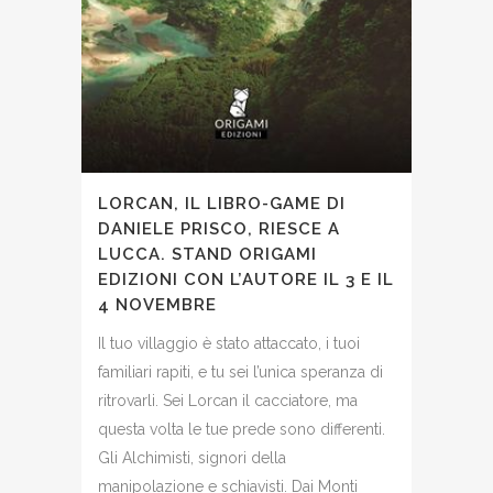
LORCAN, IL LIBRO-GAME DI
DANIELE PRISCO, RIESCE A
LUCCA. STAND ORIGAMI
EDIZIONI CON L’AUTORE IL 3 E IL
4 NOVEMBRE
Il tuo villaggio è stato attaccato, i tuoi
familiari rapiti, e tu sei l’unica speranza di
ritrovarli. Sei Lorcan il cacciatore, ma
questa volta le tue prede sono differenti.
Gli Alchimisti, signori della
manipolazione e schiavisti. Dai Monti