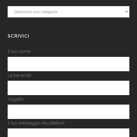
Categorie
SCRIVICI
Il tuo nome
La tua email
Oggetto
Il tuo messaggio (facoltativo)