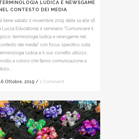
TERMINOLOGIA LUDICA E NEWSGAME
NEL CONTESTO DEI MEDIA
Si tiene sabato 2 novembre 2019 dalle 14 alle 16
a Lucca Educational il seminario "Comunicare il
gioco: terminologia ludica e newsgame nel
contesto dei media" con focus specifico sulla
terminologia ludica e il suo corretto utilizzo,
rivolto a coloro che fanno comunicazione a
titolo...
16 Ottobre, 2019
/
1 Comment