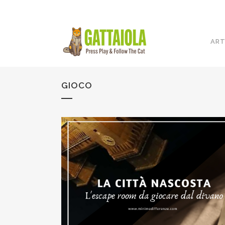
ART
GIOCO