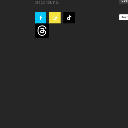
Cook
raccontiamo.
Term