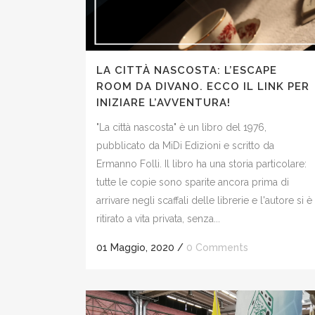
LA CITTÀ NASCOSTA: L’ESCAPE
ROOM DA DIVANO. ECCO IL LINK PER
INIZIARE L’AVVENTURA!
"La città nascosta" è un libro del 1976,
pubblicato da MiDi Edizioni e scritto da
Ermanno Folli. Il libro ha una storia particolare:
tutte le copie sono sparite ancora prima di
arrivare negli scaffali delle librerie e l'autore si è
ritirato a vita privata, senza...
01 Maggio, 2020
/
0 Comments