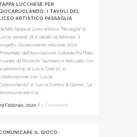
TAPPA LUCCHESE PER
GIOCARUOLANDO: I TAVOLI DEL
LICEO ARTISTICO PASSAGLIA
Ha fatto tappa al Liceo artistico "Passaglia" di
Lucca, venerdì 28 e sabato 29 febbraio, il
progetto Giocaruolando edizione 2020.
"Presentato dall’Associazione Culturale Più Prato,
è curato da Riccardo Taurisano e realizzato con
la partnership di Lucca Crea srl, in
collaborazione con “Lucca
Collezionando” e “Lucca Comics & Games”. La
dimensione entro la...
29 Febbraio, 2020
/
0 Comments
COMUNICARE IL GIOCO: