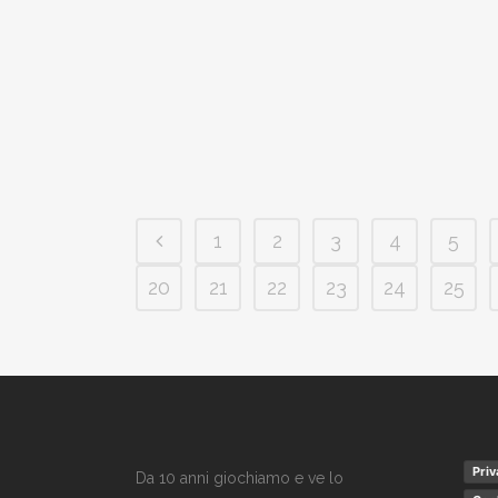
1
2
3
4
5
20
21
22
23
24
25
Priv
Da 10 anni giochiamo e ve lo