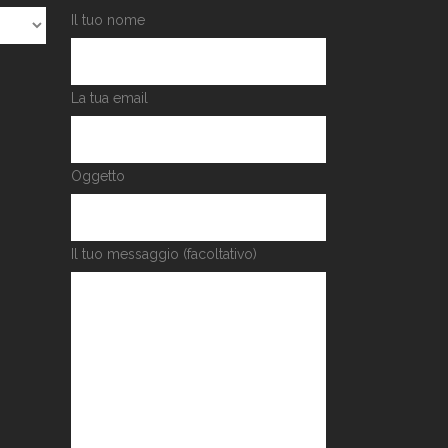
Il tuo nome
La tua email
Oggetto
Il tuo messaggio (facoltativo)