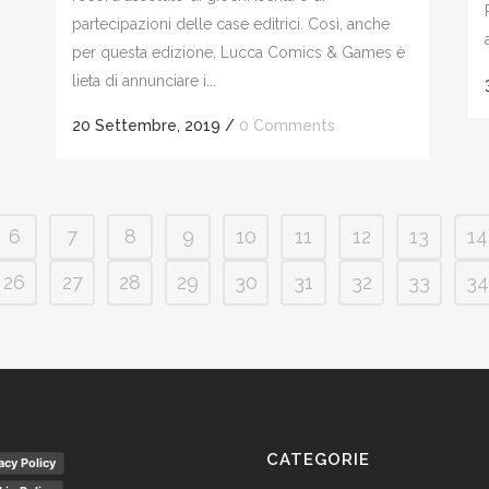
partecipazioni delle case editrici. Così, anche
per questa edizione, Lucca Comics & Games è
lieta di annunciare i...
20 Settembre, 2019
/
0 Comments
6
7
8
9
10
11
12
13
14
26
27
28
29
30
31
32
33
34
CATEGORIE
acy Policy