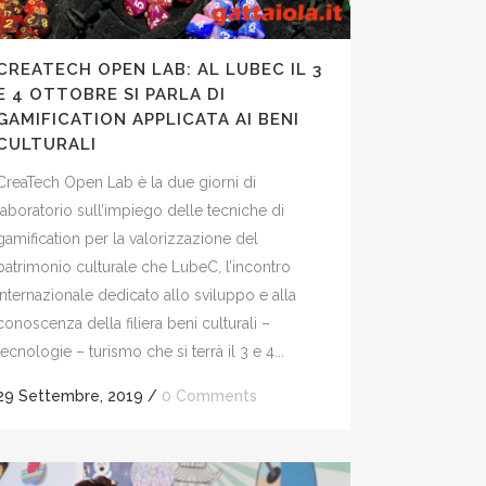
CREATECH OPEN LAB: AL LUBEC IL 3
E 4 OTTOBRE SI PARLA DI
GAMIFICATION APPLICATA AI BENI
CULTURALI
CreaTech Open Lab è la due giorni di
laboratorio sull’impiego delle tecniche di
gamification per la valorizzazione del
patrimonio culturale che LubeC, l’incontro
internazionale dedicato allo sviluppo e alla
conoscenza della filiera beni culturali –
tecnologie – turismo che si terrà il 3 e 4...
29 Settembre, 2019
/
0 Comments