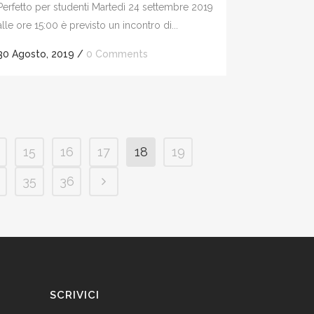
Perfetto per studenti Martedì 24 settembre 2019
alle ore 15:00 è previsto un incontro di...
30 Agosto, 2019
/
0 Comments
15
16
17
18
19
35
36
SCRIVICI