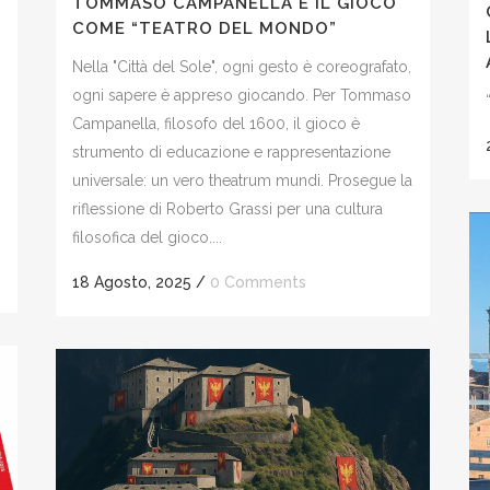
TOMMASO CAMPANELLA E IL GIOCO
COME “TEATRO DEL MONDO”
Nella "Città del Sole", ogni gesto è coreografato,
ogni sapere è appreso giocando. Per Tommaso
Campanella, filosofo del 1600, il gioco è
strumento di educazione e rappresentazione
universale: un vero theatrum mundi. Prosegue la
riflessione di Roberto Grassi per una cultura
filosofica del gioco....
18 Agosto, 2025
/
0 Comments