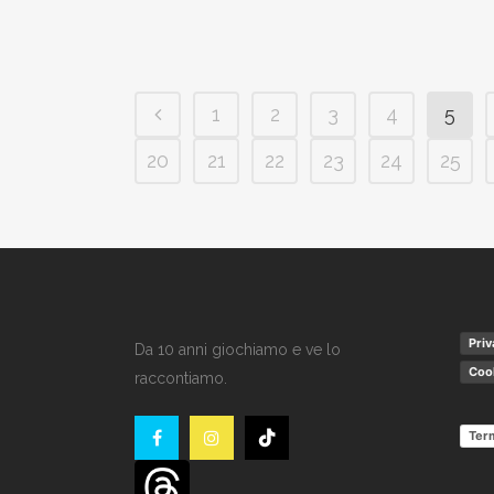
1
2
3
4
5
20
21
22
23
24
25
Priv
Da 10 anni giochiamo e ve lo
Cook
raccontiamo.
Term