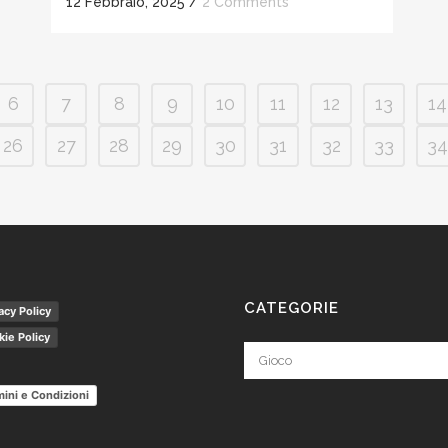
12 Febbraio, 2025
/
2 Comments
6
7
8
9
10
11
12
13
14
26
27
28
29
30
31
32
33
34
CATEGORIE
acy Policy
ie Policy
Categorie
ini e Condizioni