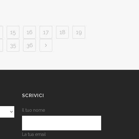
15
16
17
18
19
35
36
SCRIVICI
Il tuo nome
La tua email