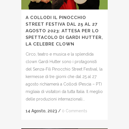
A COLLODI IL PINOCCHIO
STREET FESTIVA DAL 25 AL 27
AGOSTO 2023: ATTESA PER LO
SPETTACOLO DI GARDI HUTTER,
LA CELEBRE CLOWN
Circo, teatro e musica e la splendida
clown Gardi Hutter sono i protagonisti
del Senza-Fili Pinocchio Street Festival, la
kermesse di tre giorni che dal 25 al 27
agosto richiamerà a Collodi (Pescia – PT)
migliaia di visitatori da tutta Italia. Il meglio
delle produzioni internazionali...
14 Agosto, 2023
/
0 Comments