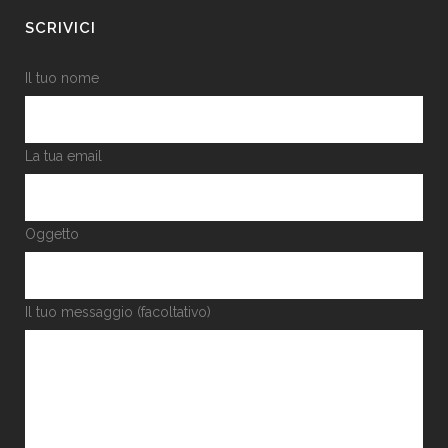
SCRIVICI
Il tuo nome
La tua email
Oggetto
Il tuo messaggio (facoltativo)