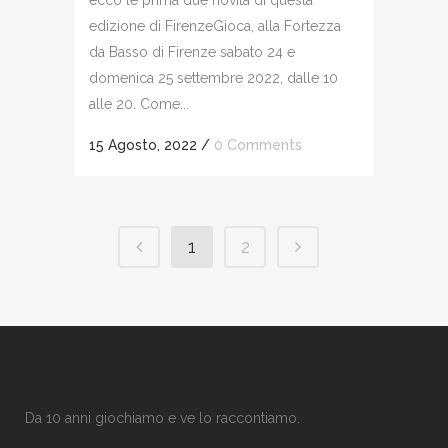
ecco le prima due novità di questa
edizione di FirenzeGioca, alla Fortezza
da Basso di Firenze sabato 24 e
domenica 25 settembre 2022, dalle 10
alle 20. Come...
15 Agosto, 2022
/
0 Comments
1
2
Da 10 anni giochiamo e ve lo raccontiamo.