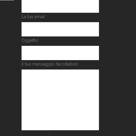
La tua email
Oggetto
Il tuo messaggio (facoltativo)