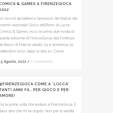
COMICS & GAMES A FIRENZEGIOCA
2022
Un record da battere e l’annuncio dei finalisti del
premio nazionale Gioco dell’Anno di Lucca
Comics & Games: ecco le prima due novità di
questa edizione di FirenzeGioca, alla Fortezza
da Basso di Firenze sabato 24 e domenica 25
settembre 2022, dalle 10 alle 20. Come...
15 Agosto, 2022
/
0 Comments
@FIRENZEGIOCA COME A *LUCCA*
TANTI ANNI FA… PER GIOCO E PER
AMORE!
Era la prima volta che andavo a FirenzeGioca. E
devo dire che mi ha stupito. Non per la varietà