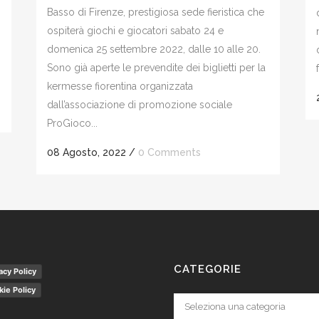
Basso di Firenze, prestigiosa sede fieristica che
ospiterà giochi e giocatori sabato 24 e
domenica 25 settembre 2022, dalle 10 alle 20.
Sono già aperte le prevendite dei biglietti per la
kermesse fiorentina organizzata
dall’associazione di promozione sociale
ProGioco...
08 Agosto, 2022
/
0 Comments
CATEGORIE
acy Policy
ie Policy
Categorie