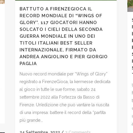
BATTUTO A FIRENZEGIOCA IL
RECORD MONDIALE DI “WINGS OF
GLORY”. 117 GIOCATORI HANNO
SOLCATO I CIELI DELLA SECONDA
GUERRA MONDIALE IN UNO DEI
TITOLI ITALIANI BEST SELLER
INTERNAZIONALE, FIRMATO DA
ANDREA ANGIOLINO E PIER GIORGIO
PAGLIA
Nuovo record mondiale per “Wings of Glory”
registrato a FirenzeGioca, la kermesse dedicata
2
al gioco in tutte le sue forme, sabato 24
settembre 2022 alla Fortezza da Basso di
Firenze. Un’edizione che può vantare la riuscita
di una impresa: battere il record della “partita
più grande...
24 Settembre, 2022
/
3 Comments