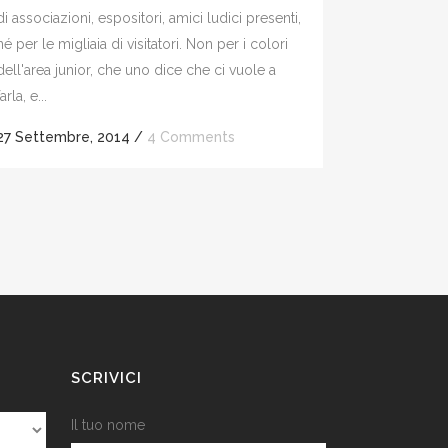
di associazioni, espositori, amici ludici presenti,
né per le migliaia di visitatori. Non per i colori
dell'area junior, che uno dice che ci vuole a
farla, e...
27 Settembre, 2014
/
4 Comments
SCRIVICI
Il tuo nome