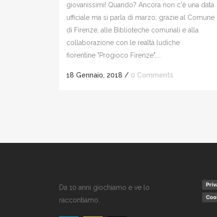
giovanissimi! Quando? Ancora non c'è una data
ufficiale ma si parla di marzo, grazie al Comune
di Firenze, alle Biblioteche comunali e alla
collaborazione con le realtà ludiche
fiorentine "Progioco Firenze",...
18 Gennaio, 2018
/
0 Comments
Priv
Da 10 anni giochiamo e ve lo
Cook
raccontiamo.